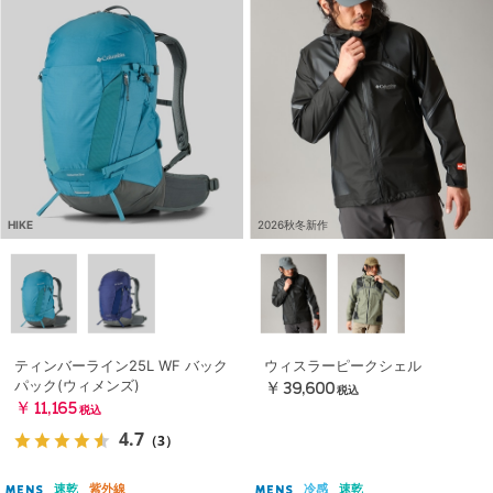
HIKE
2026秋冬新作
ティンバーライン25L WF バック
ウィスラーピークシェル
パック(ウィメンズ)
￥39,600
税込
￥11,165
税込
4.7
（3）
速乾
紫外線
冷感
速乾
MENS
MENS