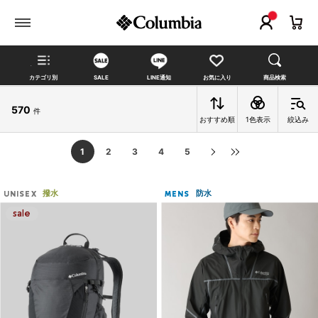
カテゴリ別
SALE
LINE通知
お気に入り
商品検索
570
件
おすすめ順
1色表示
絞込み
1
2
3
4
5
撥水
防水
UNISEX
MENS