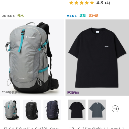
4.8
（4）
撥水
速乾
紫外線
UNISEX
MENS
2026春夏新作
限定商品
+4
ワイルドウッドハイツ30Lバック
ブレイブドッグボウルショートス