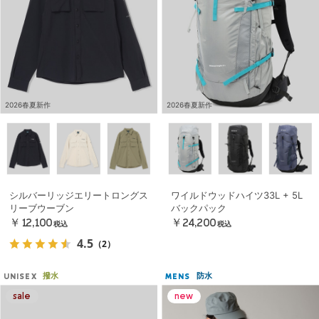
2026春夏新作
2026春夏新作
シルバーリッジエリートロングス
ワイルドウッドハイツ33L + 5L
リーブウーブン
バックパック
￥12,100
￥24,200
税込
税込
4.5
（2）
撥水
防水
UNISEX
MENS