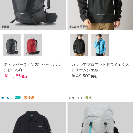
HIKE
2026春夏新作
ティンバーライン25Lバックパッ
カッシアプロアウトドライエクス
ク(メンズ)
トリームシェル
￥11,165
￥49,500
税込
税込
速乾
紫外線
撥水
MENS
UNISEX