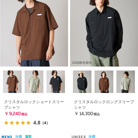
2026秋冬新作
クリスタルロックショートスリー
クリスタルロックロングスリーブ
ブシャツ
シャツ
￥9,240
￥14,300
税込
税込
4.8
（4）
冷感
速乾
冷感
MENS
UNISEX