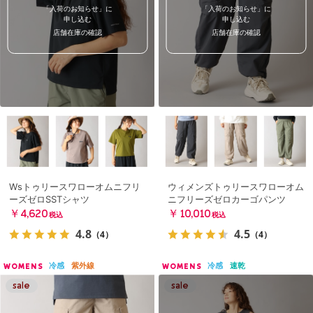
「入荷のお知らせ」に
「入荷のお知らせ」に
申し込む
申し込む
店舗在庫の確認
店舗在庫の確認
Wsトゥリースワローオムニフリ
ウィメンズトゥリースワローオム
ーズゼロSSTシャツ
ニフリーズゼロカーゴパンツ
￥4,620
￥10,010
税込
税込
4.8
4.5
（4）
（4）
冷感
紫外線
冷感
速乾
WOMENS
WOMENS