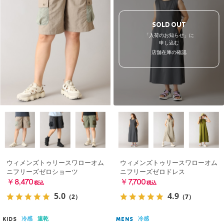
SOLD OUT
「入荷のお知らせ」に
申し込む
店舗在庫の確認
ウィメンズトゥリースワローオム
ウィメンズトゥリースワローオム
ニフリーズゼロショーツ
ニフリーズゼロドレス
￥8,470
￥7,700
税込
税込
5.0
4.9
（2）
（7）
冷感
速乾
冷感
KIDS
MENS