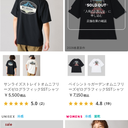
SOLD OUT
「入荷のお知らせ」に
申し込む
店舗在庫の確認
2026春夏新作
サンライズストレイトオムニフリ
ベイシントゥガーデンオムニフリ
ーズゼログラフィックSSTシャツ
ーズゼログラフィックSSTシャツ
￥5,500
￥7,150
税込
税込
5.0
4.8
（2）
（19）
冷感
冷感
速乾
UNISEX
WOMENS