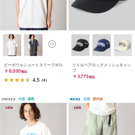
+2
ビーボウルショートスリーブポロ
リトルベアロックメッシュキャッ
プ
￥6,930
税込
￥3,773
税込
4.5
（4）
冷感
速乾
冷感
紫外線
UNISEX
MENS