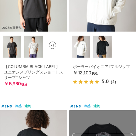
2026春夏新作
+2
【COLUMBIA BLACK LABEL】
ポーラーパイオニアIIフルジップ
ユニオンスプリングスショートス
￥12,100
税込
リーブTシャツ
5.0
（2）
￥6,930
税込
冷感
速乾
冷感
速乾
MENS
MENS