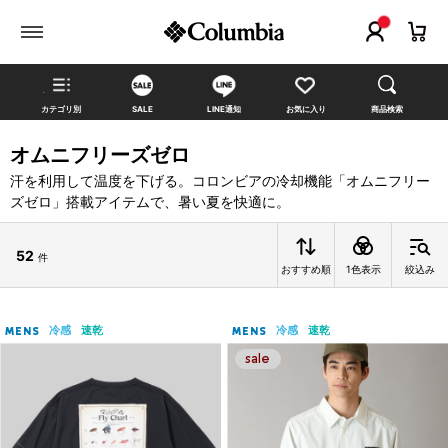
カテゴリ別
SALE
LINE通知
お気に入り
商品検索
オムニフリーズゼロ
汗を利用して温度を下げる。コロンビアの冷却機能「オムニフリー
ズゼロ」搭載アイテムで、暑い夏を快適に。
52
件
おすすめ順
1色表示
絞込み
冷感
速乾
冷感
速乾
MENS
MENS