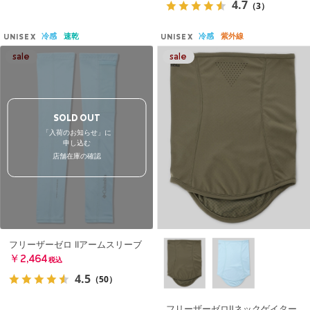
4.7
（3）
冷感
速乾
冷感
紫外線
UNISEX
UNISEX
SOLD OUT
「入荷のお知らせ」に
申し込む
店舗在庫の確認
フリーザーゼロ IIアームスリーブ
￥2,464
税込
4.5
（50）
フリーザーゼロⅡネックゲイター