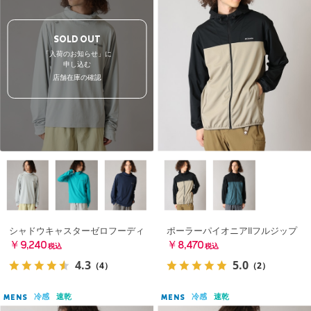
SOLD OUT
「入荷のお知らせ」に
申し込む
店舗在庫の確認
シャドウキャスターゼロフーディ
ポーラーパイオニアIIフルジップ
￥9,240
￥8,470
税込
税込
4.3
5.0
（4）
（2）
冷感
速乾
冷感
速乾
MENS
MENS