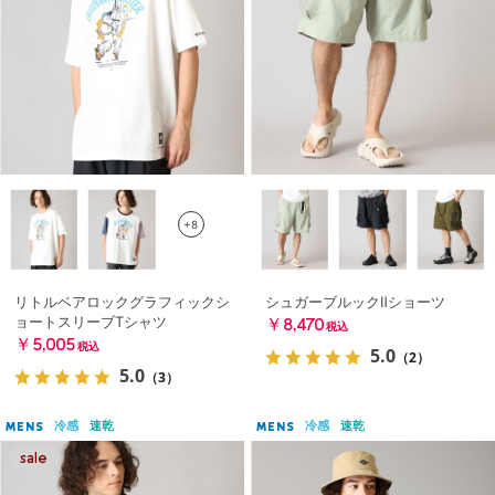
+8
リトルベアロックグラフィックシ
シュガーブルックⅡショーツ
ョートスリーブTシャツ
￥8,470
税込
￥5,005
税込
5.0
（2）
5.0
（3）
冷感
速乾
冷感
速乾
MENS
MENS