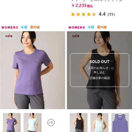
￥2,233
税込
4.4
（11）
冷感
紫外線
冷感
紫外線
WOMENS
WOMENS
SOLD OUT
「入荷のお知らせ」に
申し込む
店舗在庫の確認
+2