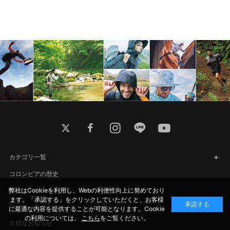
twitter
facebook
instagram
line
youtube
カテゴリ一覧
コロンビアの歴史
弊社はCookieを利用し、Webの利便性向上に努めており
特集・トピックス一覧
ます。「承認する」をクリックしていただくと、お客様
承諾する
コーディネート
に最適な内容を提供することが可能となります。Cookie
の利用については、
こちら
をご覧ください。
大切なお知らせ