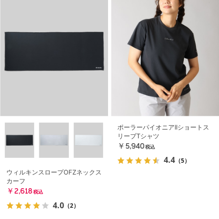
ポーラーパイオニアIIショートス
リーブTシャツ
￥5,940
税込
4.4
（5）
ウィルキンスロープOFZネックス
カーフ
￥2,618
税込
4.0
（2）