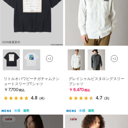
2026春夏新作
+2
+2
リトルオパワビーチガチャムクシ
グレイシャルビスタロングスリー
ョートスリーブTシャツ
ブシャツ
￥7,700
￥8,470
税込
税込
4.8
4.7
（4）
（3）
冷感
速乾
冷感
速乾
MENS
MENS