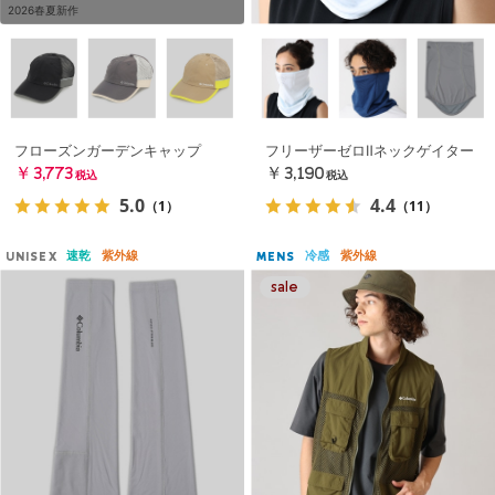
2026春夏新作
フローズンガーデンキャップ
フリーザーゼロⅡネックゲイター
￥3,773
￥3,190
税込
税込
5.0
4.4
（1）
（11）
速乾
紫外線
冷感
紫外線
UNISEX
MENS