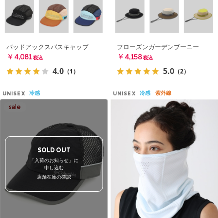
バッドアックスパスキャップ
フローズンガーデンブーニー
￥4,081
￥4,158
税込
税込
4.0
5.0
（1）
（2）
冷感
冷感
紫外線
UNISEX
UNISEX
SOLD OUT
「入荷のお知らせ」に
申し込む
店舗在庫の確認