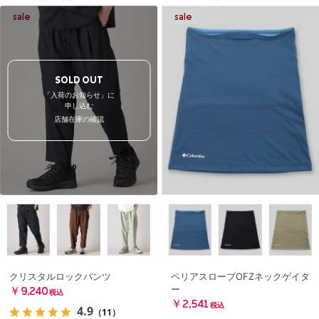
SOLD OUT
「入荷のお知らせ」に
申し込む
店舗在庫の確認
クリスタルロックパンツ
ペリアスロープOFZネックゲイタ
ー
￥9,240
税込
￥2,541
税込
4.9
（11）