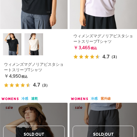
ウィメンズマグノリアビスタショ
ートスリーブTシャツ
￥3,465
税込
4.7
（3）
ウィメンズマグノリアビスタショ
ートスリーブTシャツ
￥4,950
税込
4.7
（3）
冷感
速乾
冷感
紫外線
WOMENS
WOMENS
SOLD OUT
SOLD OUT