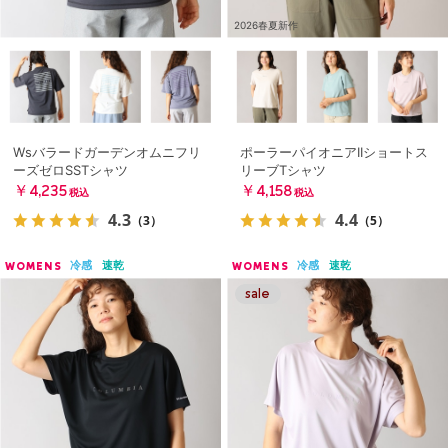
2026春夏新作
Wsバラードガーデンオムニフリ
ポーラーパイオニアIIショートス
ーズゼロSSTシャツ
リーブTシャツ
￥4,235
￥4,158
税込
税込
4.3
4.4
（3）
（5）
冷感
速乾
冷感
速乾
WOMENS
WOMENS