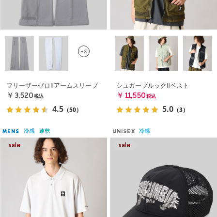
+3
フリーザーゼロⅡアームスリーブ
シュガーブルックⅡベスト
￥3,520
￥11,550
税込
税込
4.5
5.0
（50）
（3）
冷感
速乾
冷感
MENS
UNISEX