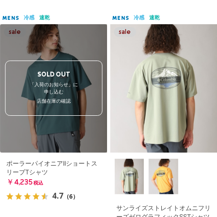
冷感
速乾
冷感
速乾
MENS
MENS
SOLD OUT
「入荷のお知らせ」に
申し込む
店舗在庫の確認
ポーラーパイオニアIIショートス
リーブTシャツ
￥4,235
税込
4.7
（6）
サンライズストレイトオムニフリ
ーズゼログラフィックSSTシャツ