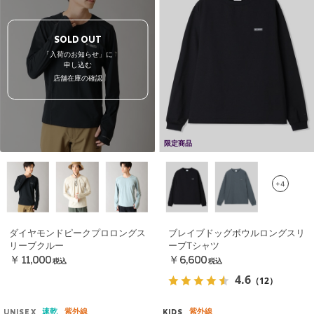
SOLD OUT
「入荷のお知らせ」に
申し込む
店舗在庫の確認
限定商品
+4
ダイヤモンドピークプロロングス
ブレイブドッグボウルロングスリ
リーブクルー
ーブTシャツ
￥11,000
￥6,600
税込
税込
4.6
（12）
速乾
紫外線
紫外線
UNISEX
KIDS