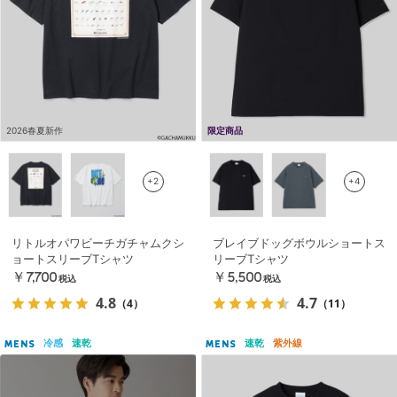
2026春夏新作
限定商品
+2
+4
リトルオパワビーチガチャムクシ
ブレイブドッグボウルショートス
ョートスリーブTシャツ
リーブTシャツ
￥7,700
￥5,500
税込
税込
4.8
4.7
（4）
（11）
冷感
速乾
速乾
紫外線
MENS
MENS