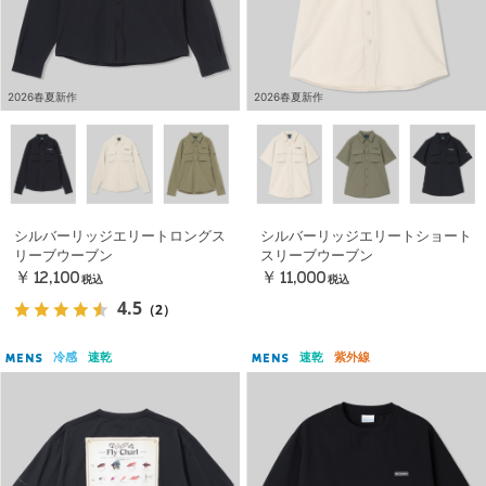
2026春夏新作
2026春夏新作
シルバーリッジエリートロングス
シルバーリッジエリートショート
リーブウーブン
スリーブウーブン
￥12,100
￥11,000
税込
税込
4.5
（2）
冷感
速乾
速乾
紫外線
MENS
MENS