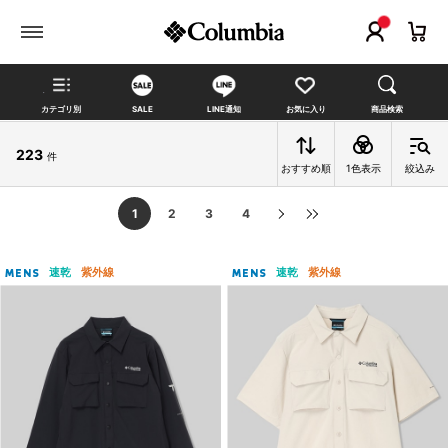
カテゴリ別
SALE
LINE通知
お気に入り
商品検索
223
件
おすすめ順
1色表示
絞込み
1
2
3
4
速乾
紫外線
速乾
紫外線
MENS
MENS