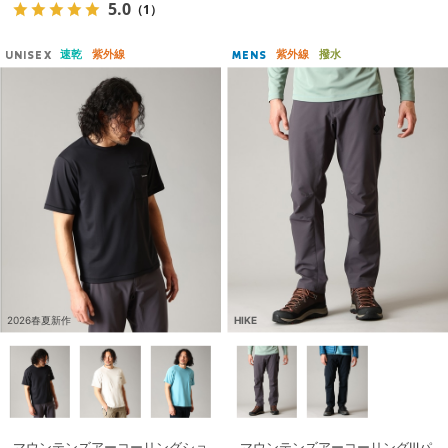
5.0
（1）
速乾
紫外線
紫外線
撥水
UNISEX
MENS
2026春夏新作
HIKE
マウンテンズアーコーリングショ
マウンテンズアーコーリングⅢパ