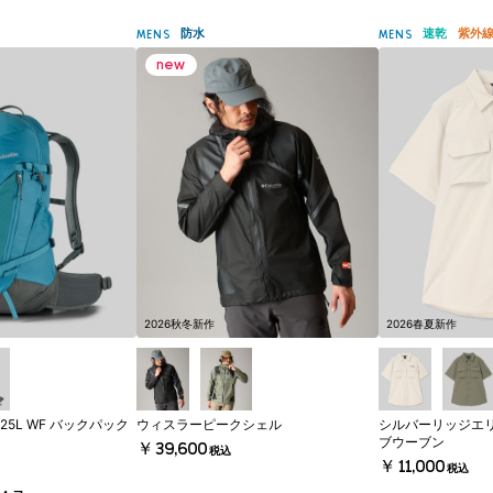
防水
速乾
紫外
MENS
MENS
2026秋冬新作
2026春夏新作
5L WF バックパック
ウィスラーピークシェル
シルバーリッジエ
ブウーブン
￥39,600
税込
￥11,000
税込