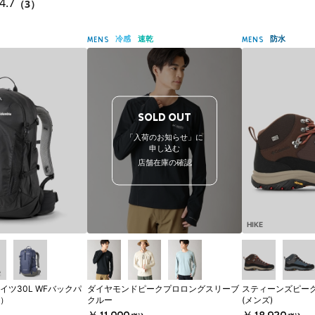
4.7
（3）
冷感
速乾
防水
MENS
MENS
SOLD OUT
「入荷のお知らせ」に
申し込む
店舗在庫の確認
HIKE
ツ30L WFバックパ
ダイヤモンドピークプロロングスリーブ
スティーンズピーク
）
クルー
(メンズ)