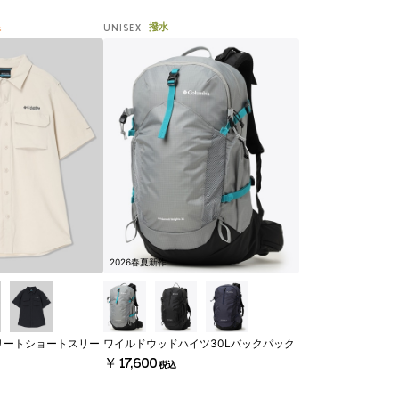
線
撥水
UNISEX
2026春夏新作
リートショートスリー
ワイルドウッドハイツ30Lバックパック
￥17,600
税込