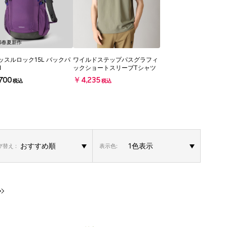
26春夏新作
ッスルロック15L バックパ
ワイルドステップパスグラフィ
I
ックショートスリーブTシャツ
700
￥4,235
税込
税込
替え :
表示色: