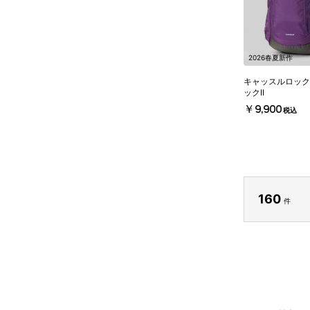
2026春夏新作
キャッスルロック
ックII
￥9,900
税込
160
件