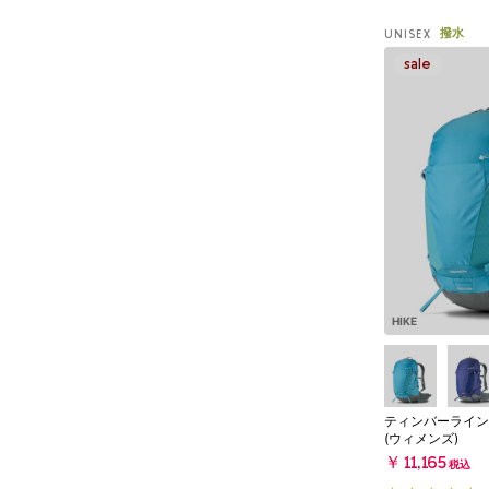
撥水
UNISEX
HIKE
ティンバーライン2
(ウィメンズ)
￥11,165
税込