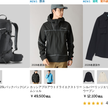
防水
速乾
紫外
MENS
MENS
2026春夏新作
2026春夏新作
25Lバックパック(メン
カッシアプロアウトドライエクストリー
シルバーリッジエ
ムシェル
ウーブン
￥49,500
￥12,100
税込
税込
4