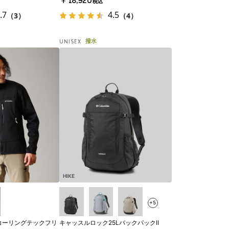
￥18,920
税込
.7
4.5
（3）
（4）
撥水
UNISEX
HIKE
+5
コーリングテックフリ
キャッスルロック25LバックパックII