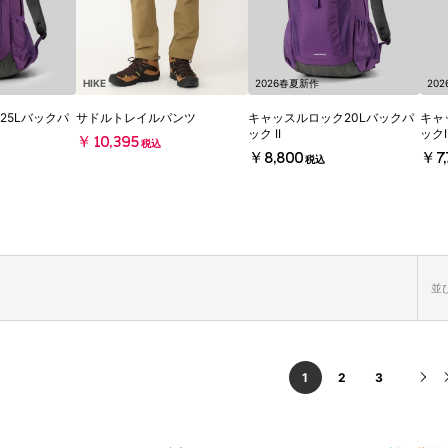
HIKE
2026春夏新作
20
25Lバックパ
サドルトレイルパンツ
キャッスルロック20Lバックパ
キャ
ック II
ックI
￥10,395
税込
￥8,800
￥7,
税込
並び
1
2
3