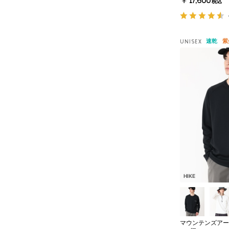
￥17,600
税込
速乾
紫
UNISEX
HIKE
マウンテンズアー