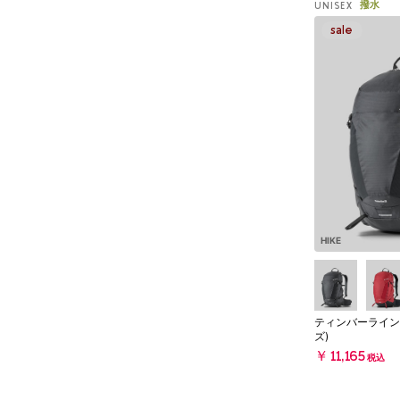
撥水
UNISEX
HIKE
ティンバーライン
ズ)
￥11,165
税込