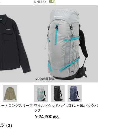
線
撥水
UNISEX
2026春夏新作
リートロングスリーブ
ワイルドウッドハイツ33L + 5Lバックパ
ック
￥24,200
税込
.5
（2）