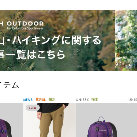
イテム
紫外線
撥水
撥水
MENS
UNISEX
UNI