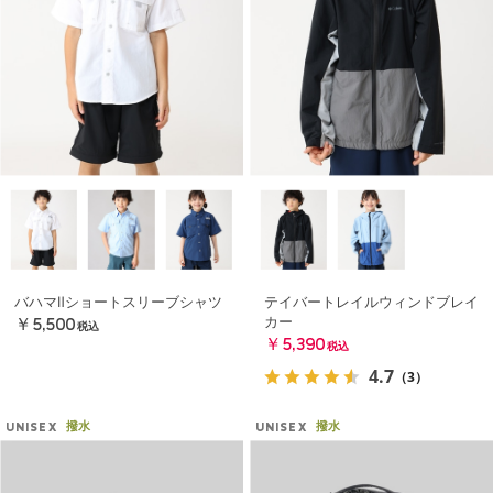
バハマⅡショートスリーブシャツ
テイバートレイルウィンドブレイ
カー
￥5,500
税込
￥5,390
税込
4.7
（3）
撥水
撥水
UNISEX
UNISEX