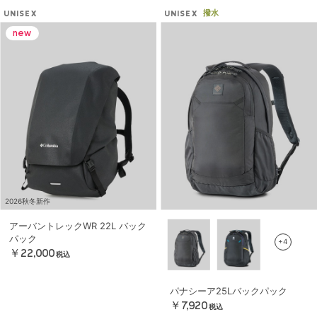
撥水
UNISEX
UNISEX
2026秋冬新作
アーバントレックWR 22L バック
パック
+4
￥22,000
税込
パナシーア25Lバックパック
￥7,920
税込