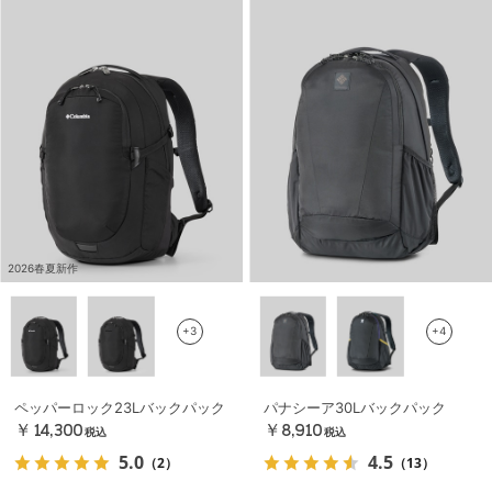
2026春夏新作
+3
+4
ペッパーロック23Lバックパック
パナシーア30Lバックパック
￥14,300
￥8,910
税込
税込
5.0
4.5
（2）
（13）