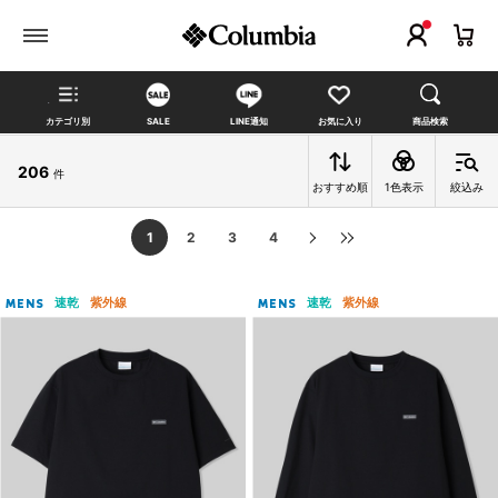
カテゴリ別
SALE
LINE通知
お気に入り
商品検索
206
件
おすすめ順
1色表示
絞込み
1
2
3
4
速乾
紫外線
速乾
紫外線
MENS
MENS