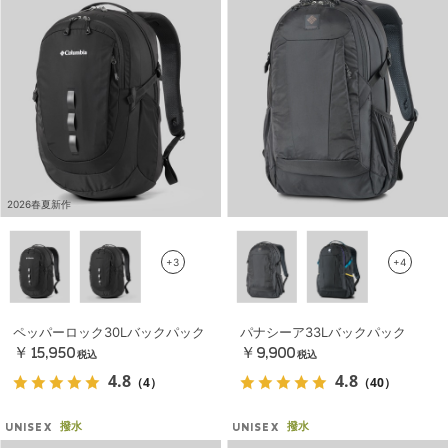
2026春夏新作
+3
+4
ペッパーロック30Lバックパック
パナシーア33Lバックパック
￥15,950
￥9,900
税込
税込
4.8
4.8
（4）
（40）
撥水
撥水
UNISEX
UNISEX