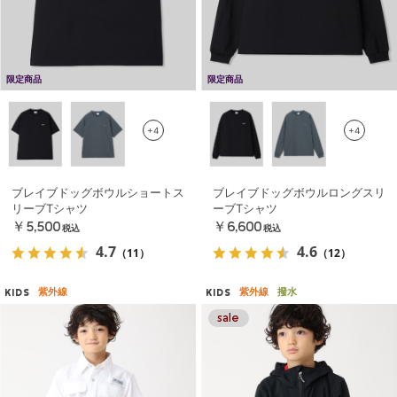
限定商品
限定商品
+4
+4
ブレイブドッグボウルショートス
ブレイブドッグボウルロングスリ
リーブTシャツ
ーブTシャツ
￥5,500
￥6,600
税込
税込
4.7
4.6
（11）
（12）
紫外線
紫外線
撥水
KIDS
KIDS