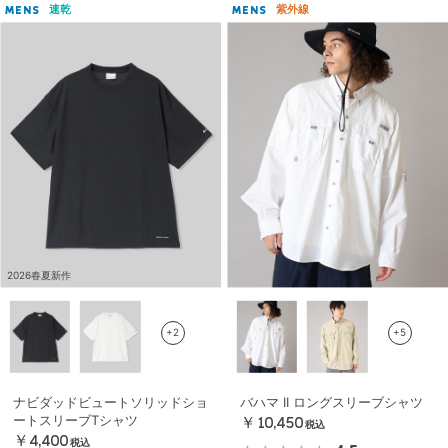
速乾
紫外線
MENS
MENS
2026春夏新作
+2
+5
ナビダッドビュートソリッドショ
バハマ II ロングスリーブシャツ
ートスリーブTシャツ
￥10,450
税込
￥4,400
税込