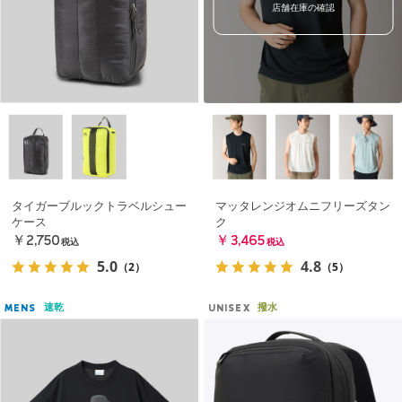
店舗在庫の確認
タイガーブルックトラベルシュー
マッタレンジオムニフリーズタン
ケース
ク
￥2,750
￥3,465
税込
税込
5.0
4.8
（2）
（5）
速乾
撥水
MENS
UNISEX