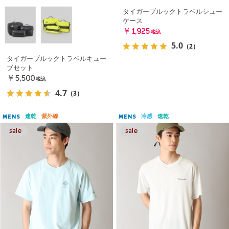
タイガーブルックトラベルシュー
ケース
￥1,925
税込
5.0
（2）
タイガーブルックトラベルキュー
ブセット
￥5,500
税込
4.7
（3）
速乾
紫外線
冷感
速乾
MENS
MENS