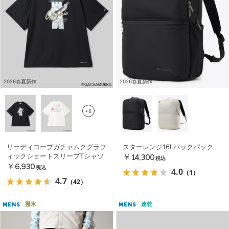
2026春夏新作
2026春夏新作
+6
リーディコーブガチャムクグラフ
スターレンジ16Lバックパック
ィックショートスリーブTシャツ
￥14,300
税込
￥6,930
税込
4.0
（1）
4.7
（42）
撥水
速乾
MENS
MENS