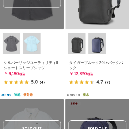
シルバーリッジユーティリティII
タイガーブルック20L+バックパ
ショートスリーブシャツ
ック
￥6,160
￥12,320
税込
税込
5.0
4.7
（4）
（7）
速乾
紫外線
撥水
MENS
UNISEX