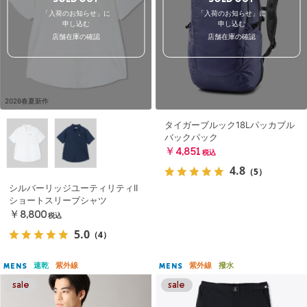
SOLD OUT
SOLD OUT
「入荷のお知らせ」に
「入荷のお知らせ」に
申し込む
申し込む
店舗在庫の確認
店舗在庫の確認
2026春夏新作
タイガーブルック18Lパッカブル
バックパック
￥4,851
税込
4.8
（5）
シルバーリッジユーティリティII
ショートスリーブシャツ
￥8,800
税込
5.0
（4）
速乾
紫外線
紫外線
撥水
MENS
MENS