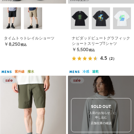
タイムトゥトレイルショーツ
ナビダッドビュートグラフィック
ショートスリーブTシャツ
￥8,250
税込
￥5,500
税込
4.5
（2）
紫外線
撥水
冷感
速乾
MENS
MENS
SOLD OUT
「入荷のお知らせ」に
申し込む
店舗在庫の確認