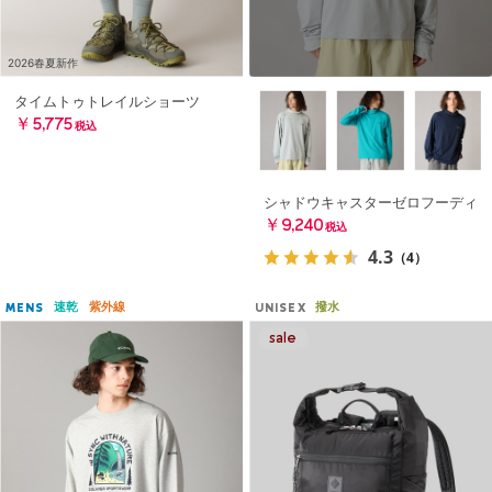
2026春夏新作
タイムトゥトレイルショーツ
￥5,775
税込
シャドウキャスターゼロフーディ
￥9,240
税込
4.3
（4）
速乾
紫外線
撥水
MENS
UNISEX