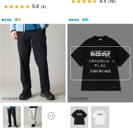
4.5
（16）
5.0
（5）
撥水
速乾
MENS
MENS
SOLD OUT
「入荷のお知らせ」に
申し込む
店舗在庫の確認
2026春夏新作
2026春夏新作
+2