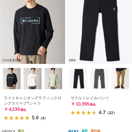
2026春夏新作
HIKE
ライトキャニオングラフィックロ
サドルトレイルパンツ
ングスリーブTシャツ
￥10,395
税込
￥4,235
税込
4.7
（22）
5.0
（4）
撥水
速乾
紫外線
UNISEX
MENS