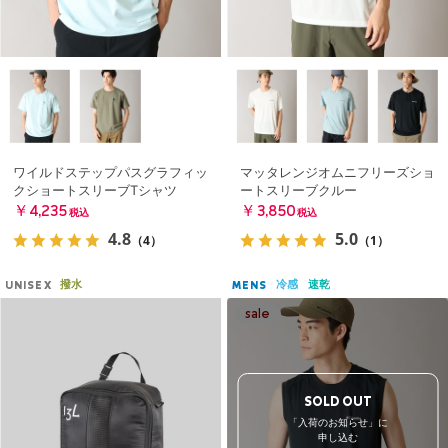
ワイルドステップパスグラフィッ
マッタレンジオムニフリーズショ
クショートスリーブTシャツ
ートスリーブクルー
￥4,235
￥3,850
税込
税込
4.8
5.0
（4）
（1）
撥水
冷感
速乾
UNISEX
MENS
SOLD OUT
「入荷のお知らせ」に
申し込む