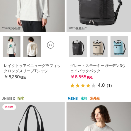
2026秋冬新作
2026春夏新作
+2
レイクトゥアベニューグラフィッ
グレートスモーキーガーデン3ウ
クロングスリーブTシャツ
ェイバックパック
￥8,250
￥8,855
税込
税込
4.0
（1）
撥水
速乾
紫外線
UNISEX
MENS