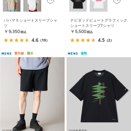
バハマ II ショートスリーブシャ
ナビダッドビュートグラフィック
ツ
ショートスリーブTシャツ
￥9,350
￥5,500
税込
税込
4.6
4.5
（19）
（2）
紫外線
撥水
速乾
MENS
MENS
2026春夏新作
2026春夏新作