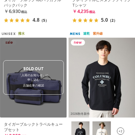
バックパック
Tシャツ
￥6,930
￥4,235
税込
税込
4.8
5.0
（5）
（2）
撥水
速乾
紫外線
UNISEX
MENS
SOLD OUT
「入荷のお知らせ」に
申し込む
店舗在庫の確認
2026秋冬新作
タイガーブルックトラベルキュー
ブセット
+2