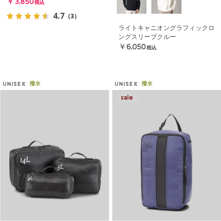
￥3,850
税込
4.7
（3）
ライトキャニオングラフィックロ
ングスリーブクルー
￥6,050
税込
撥水
撥水
UNISEX
UNISEX