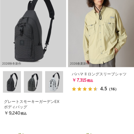
2026秋冬新作
2026春夏新作
バハマ II ロングスリーブシャツ
￥7,315
税込
4.5
（16）
グレートスモーキーガーデンEX
ボディバッグ
￥9,240
税込