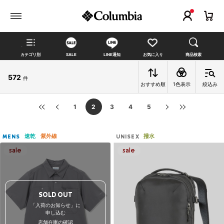
カテゴリ別
SALE
LINE通知
お気に入り
商品検索
572
件
おすすめ順
1色表示
絞込み
1
2
3
4
5
速乾
紫外線
撥水
MENS
UNISEX
SOLD OUT
「入荷のお知らせ」に
申し込む
店舗在庫の確認