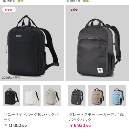
撥水
撥水
UNISEX
UNISEX
2026秋冬新作
サニーサイドパーク16Lバックパ
グレートスモーキーガーデン18L
ック
バックパック
￥11,000
￥6,930
税込
税込