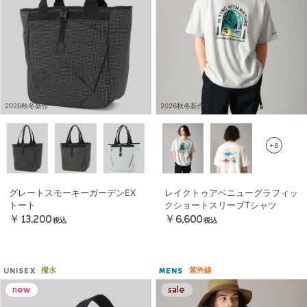
2026秋冬新作
2026秋冬新作
+8
グレートスモーキーガーデンEX
レイクトゥアベニューグラフィッ
トート
クショートスリーブTシャツ
￥13,200
￥6,600
税込
税込
撥水
紫外線
UNISEX
MENS