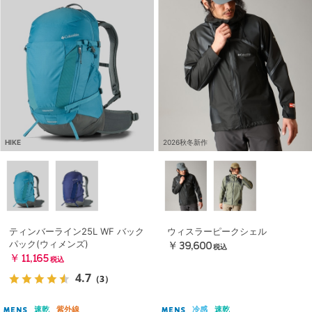
HIKE
2026秋冬新作
ティンバーライン25L WF バック
ウィスラーピークシェル
パック(ウィメンズ)
￥39,600
税込
￥11,165
税込
4.7
（3）
速乾
紫外線
冷感
速乾
MENS
MENS