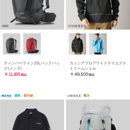
HIKE
2026春夏新作
ティンバーライン25Lバックパッ
カッシアプロアウトドライエクス
ク(メンズ)
トリームシェル
￥11,165
￥49,500
税込
税込
速乾
紫外線
撥水
MENS
UNISEX