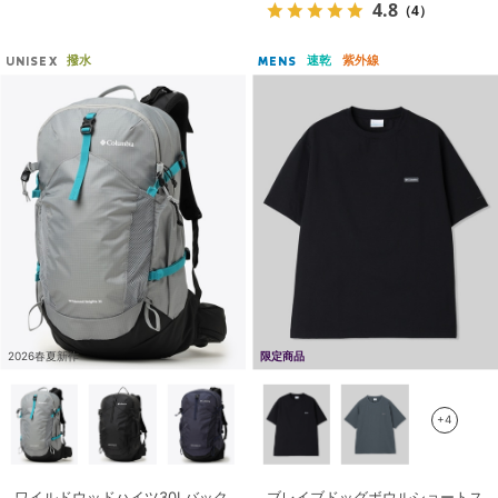
4.8
（4）
撥水
速乾
紫外線
UNISEX
MENS
2026春夏新作
限定商品
+4
ワイルドウッドハイツ30Lバック
ブレイブドッグボウルショートス