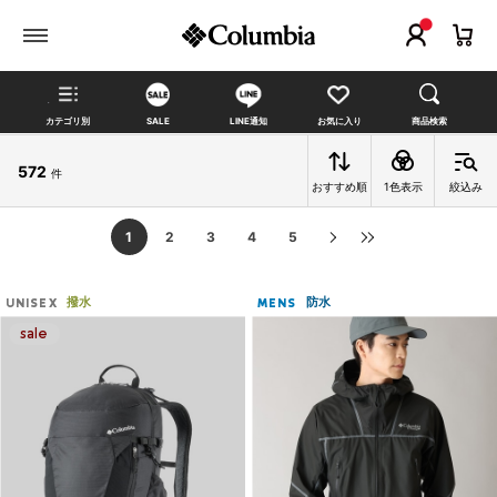
カテゴリ別
SALE
LINE通知
お気に入り
商品検索
572
件
おすすめ順
1色表示
絞込み
1
2
3
4
5
撥水
防水
UNISEX
MENS