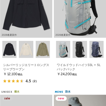
2026春夏新作
2026春夏新作
シルバーリッジエリートロングス
ワイルドウッドハイツ33L + 5L
リーブウーブン
バックパック
￥12,100
￥24,200
税込
税込
4.5
（2）
撥水
防水
UNISEX
MENS