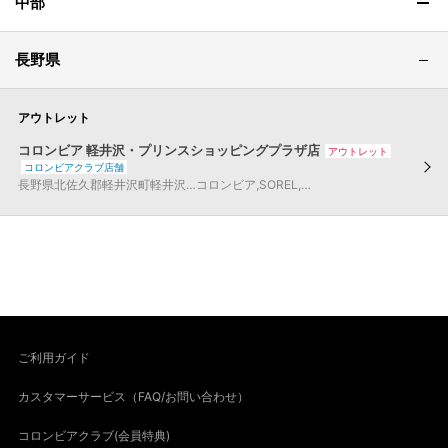
中部
長野県
アウトレット
コロンビア 軽井沢・プリンスショッピングプラザ店
アウトレット
コロンビアクラブ店舗
長野県
北佐久郡軽井沢町
軽井沢…
コロンビア
,
SOREL
,
マウンテンハードウェア
,
mo
ご利用ガイド
カスタマーサービス（FAQ/お問い合わせ）
コロンビアクラブ(会員特典)