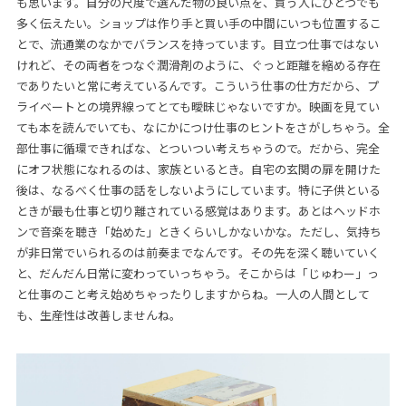
も思います。自分の尺度で選んだ物の良い点を、買う人にひとつでも
多く伝えたい。ショップは作り手と買い手の中間にいつも位置するこ
とで、流通業のなかでバランスを持っています。目立つ仕事ではない
けれど、その両者をつなぐ潤滑剤のように、ぐっと距離を縮める存在
でありたいと常に考えているんです。こういう仕事の仕方だから、プ
ライベートとの境界線ってとても曖昧じゃないですか。映画を見てい
ても本を読んでいても、なにかにつけ仕事のヒントをさがしちゃう。全
部仕事に循環できればな、とついつい考えちゃうので。だから、完全
にオフ状態になれるのは、家族といるとき。自宅の玄関の扉を開けた
後は、なるべく仕事の話をしないようにしています。特に子供といる
ときが最も仕事と切り離されている感覚はあります。あとはヘッドホ
ンで音楽を聴き「始めた」ときくらいしかないかな。ただし、気持ち
が非日常でいられるのは前奏までなんです。その先を深く聴いていく
と、だんだん日常に変わっていっちゃう。そこからは「じゅわー」っ
と仕事のこと考え始めちゃったりしますからね。一人の人間として
も、生産性は改善しませんね。