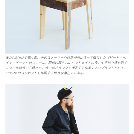
まだCIBONEで働く前、そのストーリーや作風が気に入って購入した〈ピート・ヘ
イン・イーク〉のスツール。現代の暮らしにハンドメイドの良さや手触り感を残す
スタイルは今でも健在だ。今ではオランダを代表する作家でありブランドとして、
CIBONEのコンセプトを体現する稀有な存在でもある。