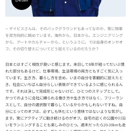
― デイビスさんは、そのバックグラウンドもあってなのか、常に物事
を双方向的に眺めています。海外から、日本から。エンジニアリング
から、アートやカルチャーから、というふうに。では自身のオンやオ
フ、その切り替えについてどう捉えているのだろうか？
日本とはすごく相性が良いと感じます。来日して8年が経ってだいぶ慣
れた部分もあるけど、仕事環境、生活環境の両方ともすごく気に入っ
ています。生き方、暮らし方を含め、いまの自分を客観的に捉えたと
き、社会にいちばん自分らしい表現ができているように感じられるん
です。それは決して完成形じゃないけど、ひとつのステップとして。
かつてのように会社に縛られる働き方や生き方ではなく、フリーラン
スとして、自分の選択肢で暮らしているからかもしれないですね。自
分にとってのオフは、必ずしも休むという意味ではないような気がし
ます。常にアクティブに動き続けるのがオフ。自宅の近くの公園や川沿
いをランニングすることも楽しみのひとつ。週末だったら20-30kmも走