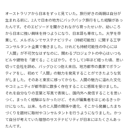
オーストラリアから日本をずっと見ていた。旅行好きの両親は自分が
生まれる前に、2人で日本の地方にバックパック旅行をした経験があっ
たんです。そのエピソードを聞かされながら育ったせいか、幼いころ
から日本に強い興味を持つようになり、日本語も専攻した。大学を卒
業して、メルボルンでサステナビリティ（持続可能性）に関する工学
コンサルタント企業で働きました。けれども持続可能性の中心には
「人間」が不可欠なはずなのに、関わるプロジェクトの中心はいつも
ビルや建物を「建てる」ことばかり。そうして3年ほど経った頃、思い
切って会社を辞め、バッグひとつ抱え来日。地方都市の農家でボラン
ティアをし、初めて「人間」の魅力を発見することができたような気
がしました。そのあと東京に移ってからも、人間の魅力に溢れた文化
やコミュニティが都市部に数多く存在することに感銘を受けました。
それを自分なりの言葉と写真で表現し、国内外へ発信することを思い
つく。まったく経験はなかったけど、それが編集者をはじめるきっか
けになった。以来、ものと人間の関係や進化、そこから発展したまち
づくりを題材に取材やコンサルタントを行うようになりました。かつ
て自分が考えていた理想のサステナビリティが日本にはたくさんあっ
たんです。