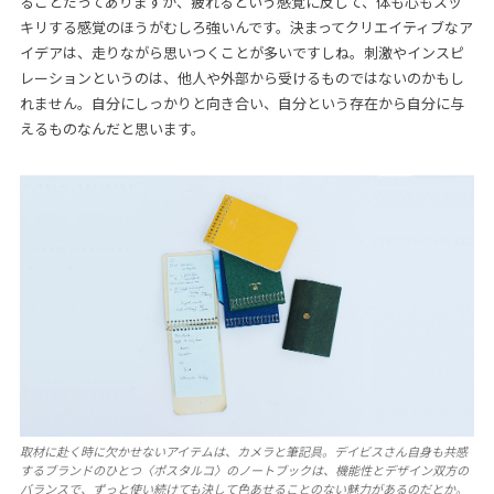
ることだってありますが、疲れるという感覚に反して、体も心もスッ
キリする感覚のほうがむしろ強いんです。決まってクリエイティブなア
イデアは、走りながら思いつくことが多いですしね。刺激やインスピ
レーションというのは、他人や外部から受けるものではないのかもし
れません。自分にしっかりと向き合い、自分という存在から自分に与
えるものなんだと思います。
取材に赴く時に欠かせないアイテムは、カメラと筆記具。デイビスさん自身も共感
するブランドのひとつ〈ポスタルコ〉のノートブックは、機能性とデザイン双方の
バランスで、ずっと使い続けても決して色あせることのない魅力があるのだとか。