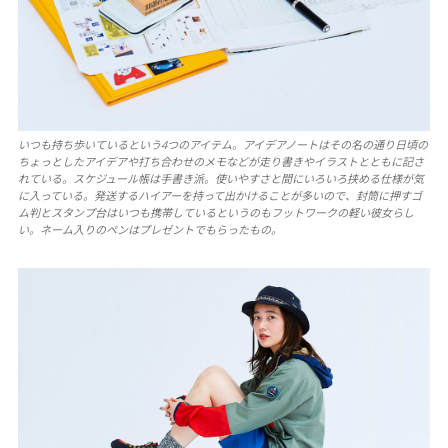
いつも持ち歩いているという4つのアイテム。アイデアノートはその名の通り日頃の
ちょっとしたアイデアや打ち合わせのメモなどが走り書きやイラストとともに記さ
れている。スケジュール帳は手書き派。使いやすさと間にいろいろ挟める仕様が気
に入っている。発送するハイアーを持って出かけることが多いので、封筒に押すゴ
ム判とスタンプ台はいつも携帯しているというのもフットワークの軽い彼女らし
い。ネーム入りのペンはプレゼントでもらったもの。