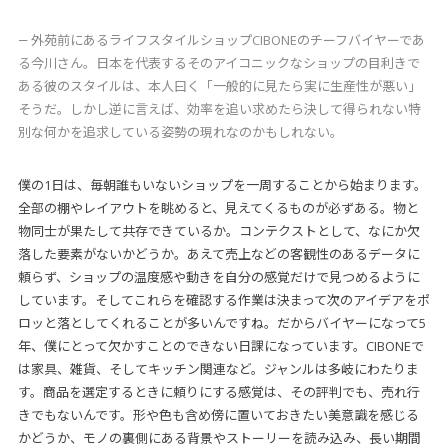
― 外苑前にあるライフスタイルショップCIBONEのチーフバイヤーであ
る今川さん。日本を代表するそのアイコニックなショップの目利きで
ある彼のスタイルは、本人曰く「一般的に見たら実に生産性が悪い」
そうだ。しかし逆に言えば、効率を追い求めたら決して得られない特
別な何かを追求している姿勢の現れなのかもしれない。
僕の1日は、毎朝誰もいないショップを一周することから始まります。
全部の棚やレイアウトを眺めると、見えてくるものが必ずある。物と
物同士が果たして共存できているか。コンテクストとして、なにか欠
落した要素がないかどうか。あえて売上などの客観性のあるデータに
頼らず、ショップの温度感や動きを自分の感覚だけで見つめるように
しています。そしてこれらを確認する作業は決まって次のアイデアをポ
ロッと落としてくれることが多いんですね。だからバイヤーになって5
年、僕にとって欠かすことのできない日課になっています。CIBONEで
は家具、雑貨、そしてキッチン関連など。ジャンルは多岐にわたりま
す。商品を選定するときに頼りにする感覚は、その評判でも、売れ行
きでもないんです。形や色も含め傍に置いておきたい美意識を感じる
かどうか、モノの裏側にある背景やストーリーを読み込み、長い期間