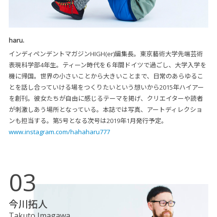
haru.
インディペンデントマガジンHIGH(er)編集長。東京藝術大学先端芸術
表現科学部4年生。ティーン時代を６年間ドイツで過ごし、大学入学を
機に帰国。世界の小さいことから大きいことまで、日常のあらゆるこ
とを話し合っていける場をつくりたいという想いから2015年ハイアー
を創刊。彼女たちが自由に感じるテーマを掲げ、クリエイターや読者
が刺激しあう場所となっている。本誌では写真、アートディレクショ
ンも担当する。第5号となる次号は2019年1月発行予定。
www.instagram.com/hahaharu777
03
今川拓人
Takuto Imagawa