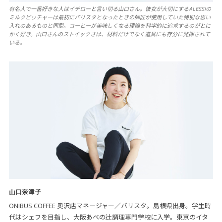
有名人で一番好きな人はイチローと言い切る山口さん。彼女が大切にするALESSIの
ミルクピッチャーは最初にバリスタとなったときの師匠が使用していた特別な思い
入れのあるものと同型。コーヒーが美味しくなる理論を科学的に追求するのがとに
かく好き。山口さんのストイックさは、材料だけでなく道具にも存分に発揮されて
いる。
山口奈津子
ONIBUS COFFEE 奥沢店マネージャー／バリスタ。島根県出身。学生時
代はシェフを目指し、大阪あべの辻調理専門学校に入学。東京のイタ