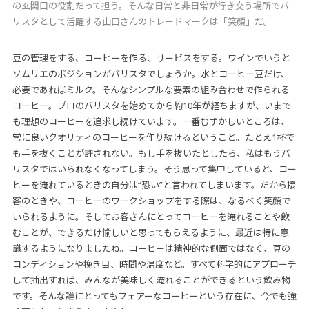
の玄関口の役割だって担う。そんな日常と非日常が行き交う場所でバ
リスタとして活躍する山口さんのトレードマークは「笑顔」だ。
豆の管理をする、コーヒーを作る、サービスをする。ワインでいうと
ソムリエのポジションがバリスタでしょうか。水とコーヒー豆だけ、
必要であればミルク。そんなシンプルな要素の組み合わせで作られる
コーヒー。プロのバリスタを始めてから約10年が経ちますが、いまで
も理想のコーヒーを追求し続けています。一番むずかしいところは、
常に良いクオリティのコーヒーを作り続けるということ。たとえ1杯で
も手を抜くことが許されない。もし手を抜いたとしたら、私はもうバ
リスタではいられなくなってしまう。そう思って集中していると、コー
ヒーを淹れているときの自分は“恐い”と言われてしまいます。だから接
客のときや、コーヒーのワークショップをする際は、なるべく笑顔で
いられるように。そしてお客さんにとってコーヒーを淹れることや飲
むことが、できるだけ愉しいと思ってもらえるように、最近は特に意
識するようになりましたね。コーヒーは精神的な側面ではなく、豆の
コンディションや挽き目、時間や温度など。すべて科学的にアプローチ
して抽出すれば、みんなが美味しく淹れることができるという飲み物
です。そんな誰にとってもフェアーなコーヒーという存在に、今でも強