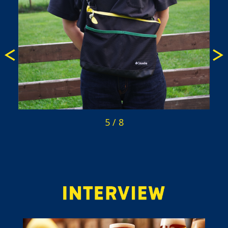
5
/
8