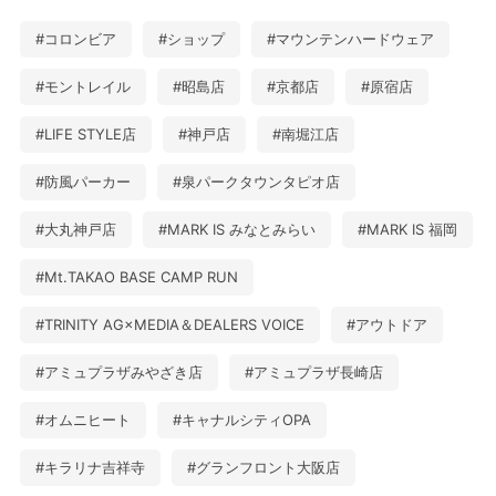
#コロンビア
#ショップ
#マウンテンハードウェア
#モントレイル
#昭島店
#京都店
#原宿店
#LIFE STYLE店
#神戸店
#南堀江店
#防風パーカー
#泉パークタウンタピオ店
#大丸神戸店
#MARK IS みなとみらい
#MARK IS 福岡
#Mt.TAKAO BASE CAMP RUN
#TRINITY AG×MEDIA＆DEALERS VOICE
#アウトドア
#アミュプラザみやざき店
#アミュプラザ長崎店
#オムニヒート
#キャナルシティOPA
#キラリナ吉祥寺
#グランフロント大阪店