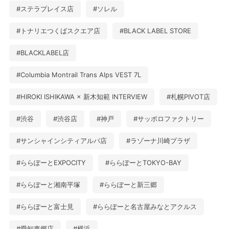
#ステラプレイス店
#ソレル
#トナリエつくばスクエア店
#BLACK LABEL STORE
#BLACKLABEL店
#Columbia Montrail Trans Alps VEST 7L
#HIROKI ISHIKAWA × 新木知範 INTERVIEW
#札幌PIVOT店
#渋谷
#渋谷店
#神戸
#サッポロファクトリー
#サンシャインシティアルパ店
#ラゾーナ川崎プラザ
#ららぽーとEXPOCITY
#ららぽーとTOKYO-BAY
#ららぽーと湘南平塚
#ららぽーと新三郷
#ららぽーと富士見
#ららぽーと名古屋みなとアクルス
#愛知東郷店
#横浜