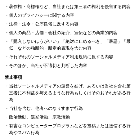
・
著作権・商標権など、当社または第三者の権利を侵害する内容
・
個人のプライバシーに関する内容
・
法律・法令・公序良俗に反する内容
・
個人の商品・店舗・会社の紹介、宣伝などの商業的内容
・
「購入しないほうがいい」「絶対に止めるべき」「最悪」「最
低」などの独断的・断定的表現を含む内容
・
それぞれのソーシャルメディア利用規約に反する内容
・
そのほか、当社が不適切と判断した内容
禁止事項
・
当社ソーシャルメディアの運営を妨げ、あるいは当社を含む第
三者に不利益を与えるような行為もしくはそのおそれがある行
為
・
当社を含む、他者へのなりすます行為
・
政治活動、選挙活動、宗教活動
・
有害なコンピュータープログラムなどを投稿または送信する行
為やスパム行為