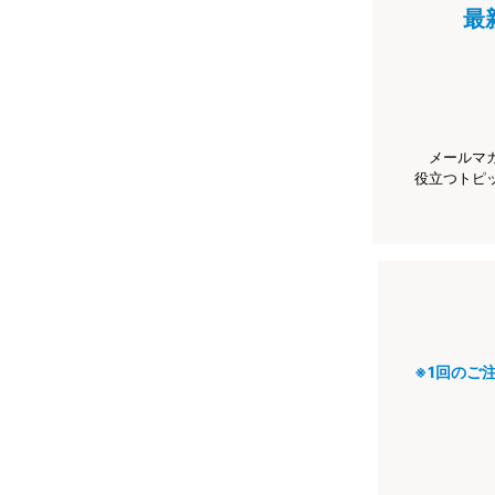
最
メールマ
役立つトピ
※1回のご