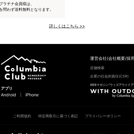
プラチナ会員様は、
を問わず送料無料となります。
詳しくはこちら >>
運営会社(会社概要/採用
店舗検索
企業の社会的責任(CSR)
WEBマガジン“ウィズアウトドア
アプリ
Android
iPhone
ご利用規約
特定商取引に基づく表記
プライバシーポリシー