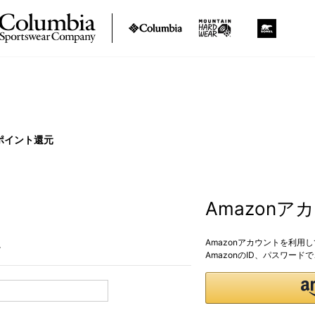
ポイント還元
Amazon
Amazonアカウントを利用
。
AmazonのID、パスワー