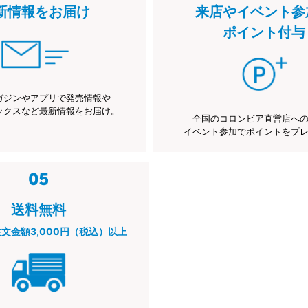
新情報をお届け
来店やイベント参
ポイント付与
ガジンやアプリで発売情報や
ックスなど最新情報をお届け。
全国のコロンビア直営店へ
イベント参加でポイントをプ
送料無料
注文金額3,000円（税込）以上