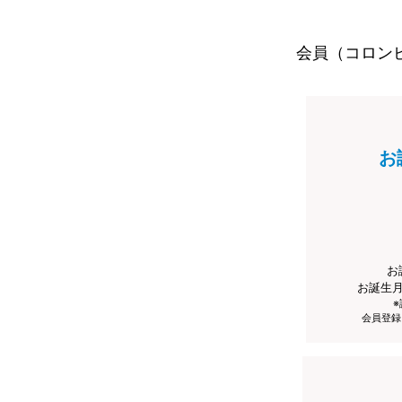
会員（コロン
お
お
お誕生
会員登録