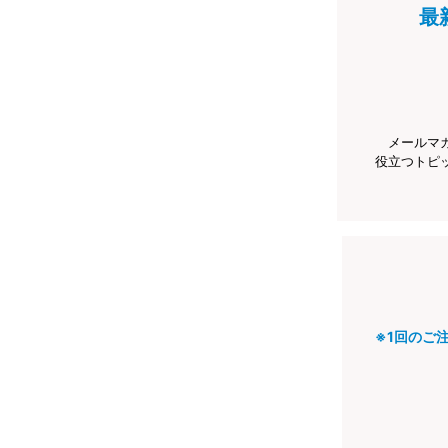
最
メールマ
役立つトピ
※1回のご