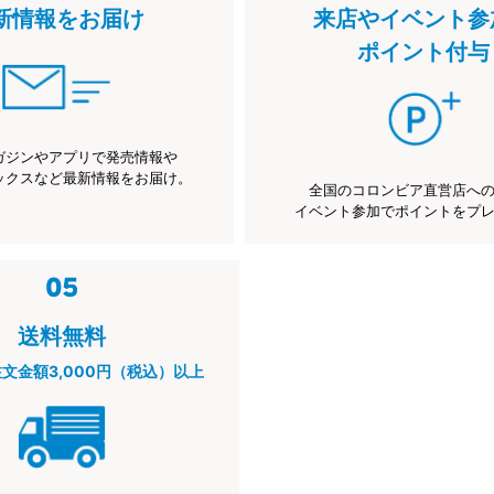
新情報をお届け
来店やイベント参
ポイント付与
ガジンやアプリで発売情報や
ックスなど最新情報をお届け。
全国のコロンビア直営店へ
イベント参加でポイントをプ
送料無料
注文金額3,000円（税込）以上