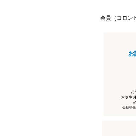
会員（コロン
お
お
お誕生
会員登録