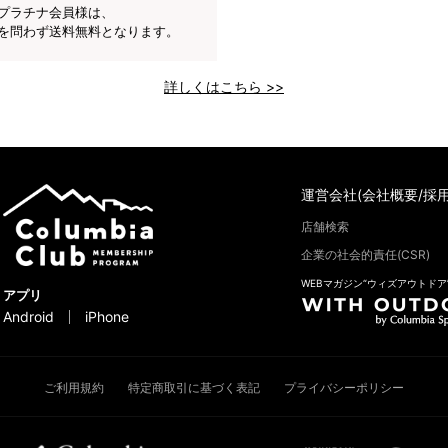
プラチナ会員様は、
を問わず送料無料となります。
詳しくはこちら >>
運営会社(会社概要/採用
店舗検索
企業の社会的責任(CSR)
WEBマガジン“ウィズアウトドア
アプリ
Android
iPhone
ご利用規約
特定商取引に基づく表記
プライバシーポリシー