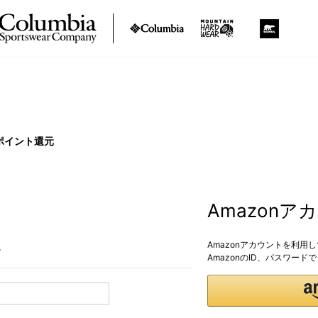
ポイント還元
Amazon
Amazonアカウントを利用
。
AmazonのID、パスワー