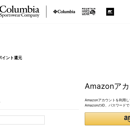
ポイント還元
Amazon
Amazonアカウントを利用
。
AmazonのID、パスワー