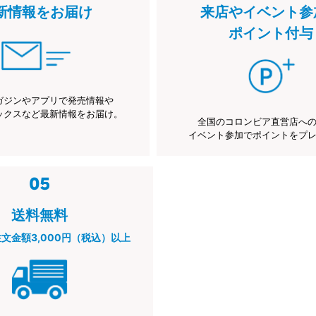
新情報をお届け
来店やイベント参
ポイント付与
ガジンやアプリで発売情報や
ックスなど最新情報をお届け。
全国のコロンビア直営店へ
イベント参加でポイントをプ
送料無料
注文金額3,000円（税込）以上