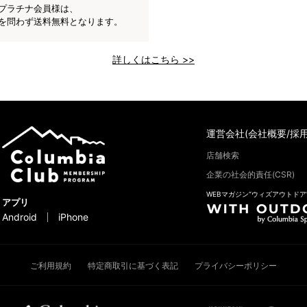
プラチナ会員様は、
を問わず送料無料となります。
詳しくはこちら >>
運営会社(会社概要/採用
店舗検索
企業の社会的責任(CSR)
WEBマガジン“ウィズアウトドア
アプリ
Android
iPhone
ご利用規約
特定商取引に基づく表記
プライバシーポリシー