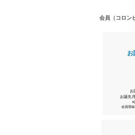
会員（コロン
お
お
お誕生
会員登録