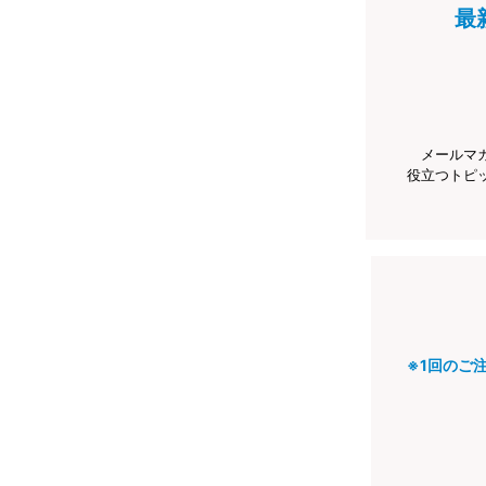
最
メールマ
役立つトピ
※1回のご