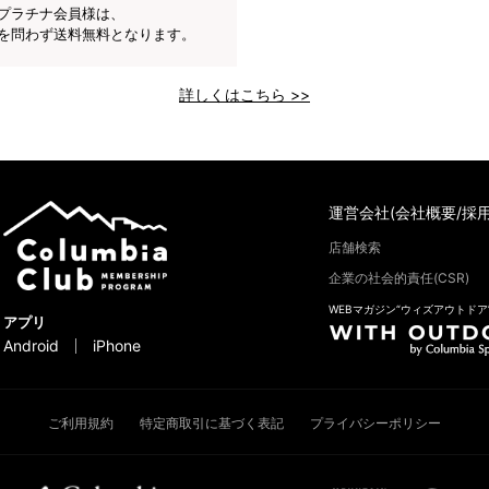
プラチナ会員様は、
を問わず送料無料となります。
詳しくはこちら >>
運営会社(会社概要/採用
店舗検索
企業の社会的責任(CSR)
WEBマガジン“ウィズアウトドア
アプリ
Android
iPhone
ご利用規約
特定商取引に基づく表記
プライバシーポリシー