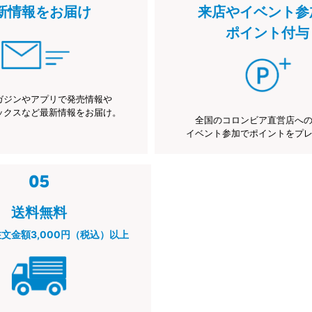
新情報をお届け
来店やイベント参
ポイント付与
ガジンやアプリで発売情報や
ックスなど最新情報をお届け。
全国のコロンビア直営店へ
イベント参加でポイントをプ
送料無料
注文金額3,000円（税込）以上