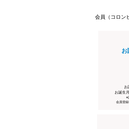
会員（コロン
お
お
お誕生
会員登録