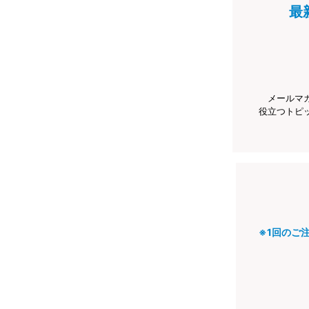
最
メールマ
役立つトピ
※1回のご