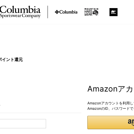
ポイント還元
Amazon
Amazonアカウントを利用
。
AmazonのID、パスワー