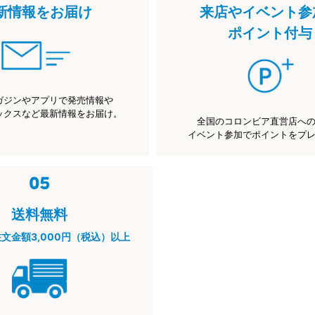
新情報をお届け
来店やイベント参
ポイント付与
ガジンやアプリで発売情報や
ックスなど最新情報をお届け。
全国のコロンビア直営店へ
イベント参加でポイントをプ
送料無料
注文金額3,000円（税込）以上