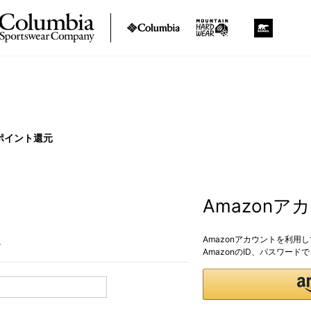
ポイント還元
Amazon
Amazonアカウントを利用
。
AmazonのID、パスワー