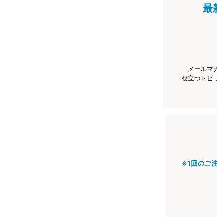
最
メールマ
役立つトピ
※1回のご