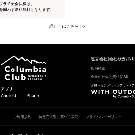
プラチナ会員様は、
を問わず送料無料となります。
詳しくはこちら >>
運営会社(会社概要/採用
店舗検索
企業の社会的責任(CSR)
WEBマガジン“ウィズアウトドア
アプリ
Android
iPhone
ご利用規約
特定商取引に基づく表記
プライバシーポリシー