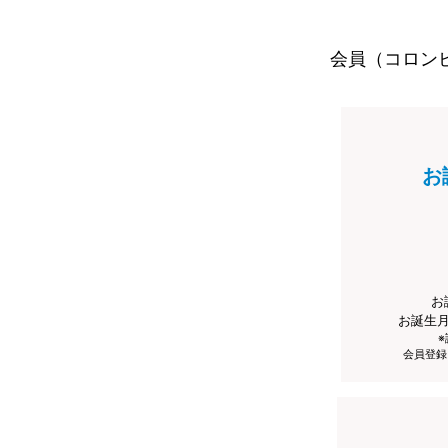
会員（コロン
お
お
お誕生
会員登録