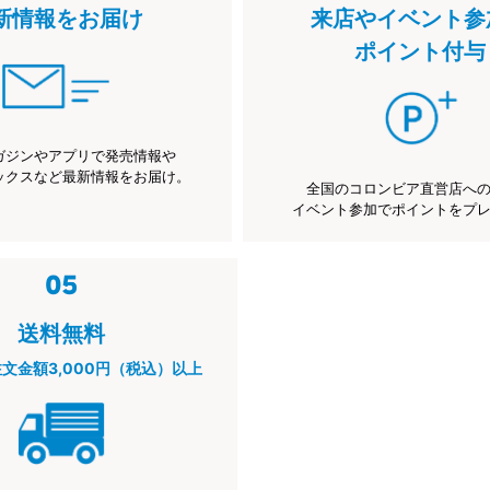
新情報をお届け
来店やイベント参
ポイント付与
ガジンやアプリで発売情報や
ックスなど最新情報をお届け。
全国のコロンビア直営店へ
イベント参加でポイントをプ
送料無料
注文金額3,000円（税込）以上