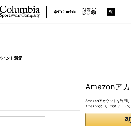
ポイント還元
Amazon
Amazonアカウントを利用
。
AmazonのID、パスワー