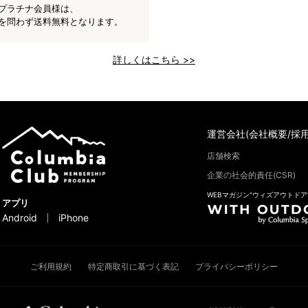
プラチナ会員様は、
を問わず送料無料となります。
詳しくはこちら >>
運営会社(会社概要/採用
店舗検索
企業の社会的責任(CSR)
WEBマガジン“ウィズアウトドア
アプリ
Android
iPhone
ご利用規約
特定商取引に基づく表記
プライバシーポリシー