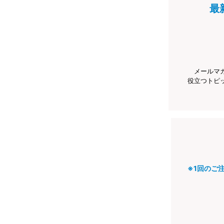
最
メールマ
役立つトピ
※1回のご