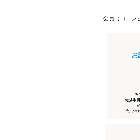
会員（コロン
お
お
お誕生
会員登録