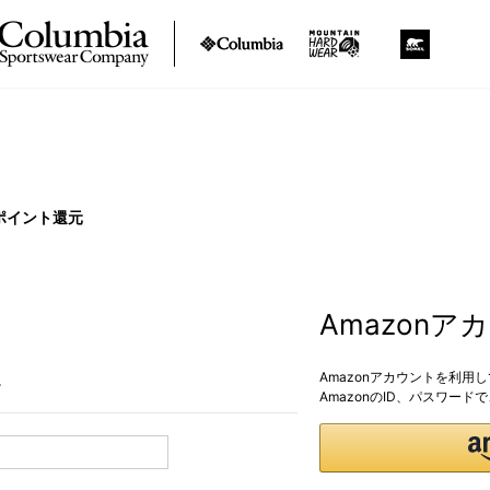
ポイント還元
Amazon
Amazonアカウントを利用
。
AmazonのID、パスワー