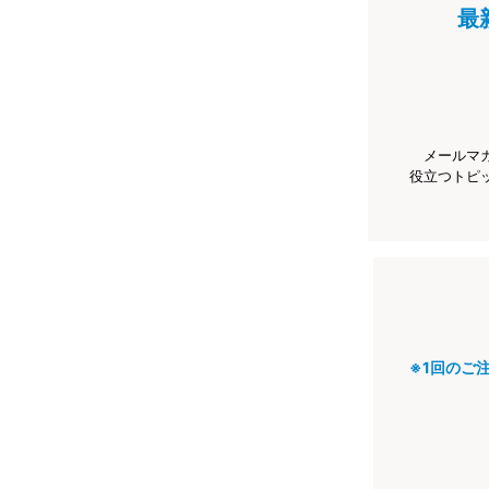
最
メールマ
役立つトピ
※1回のご