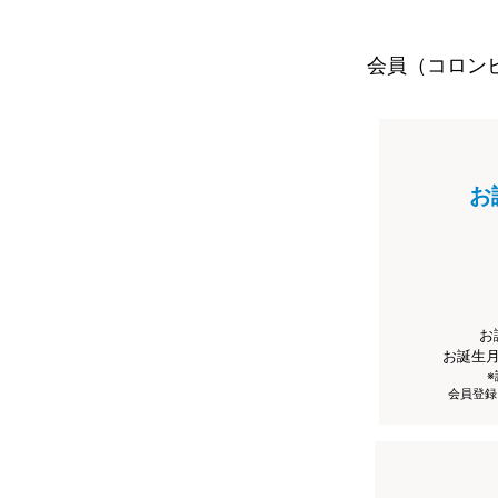
会員（コロン
お
お
お誕生
会員登録