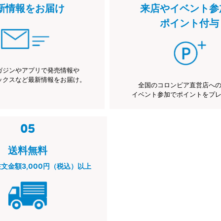
新情報をお届け
来店やイベント参
ポイント付与
ガジンやアプリで発売情報や
ックスなど最新情報をお届け。
全国のコロンビア直営店へ
イベント参加でポイントをプ
送料無料
注文金額3,000円（税込）以上