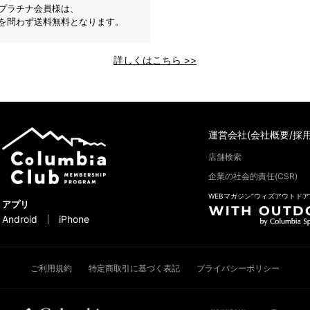
プラチナ会員様は、
を問わず送料無料となります。
詳しくはこちら >>
運営会社(会社概要/採用
店舗検索
企業の社会的責任(CSR)
WEBマガジン“ウィズアウトドア
アプリ
Android
iPhone
ご利用規約
特定商取引に基づく表記
プライバシーポリシー