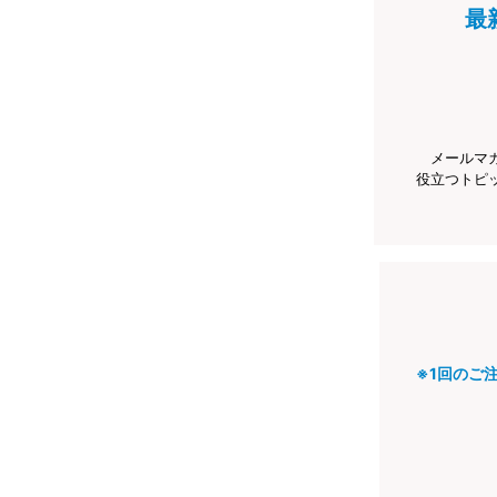
最
メールマ
役立つトピ
※1回のご