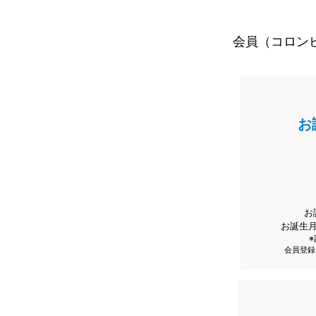
会員（コロン
お
お
お誕生
会員登録