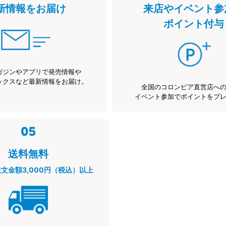
新情報をお届け
来店やイベント参
ポイント付与
ガジンやアプリで発売情報や
ックスなど最新情報をお届け。
全国のコロンビア直営店へ
イベント参加でポイントをプ
送料無料
注文金額3,000円（税込）以上