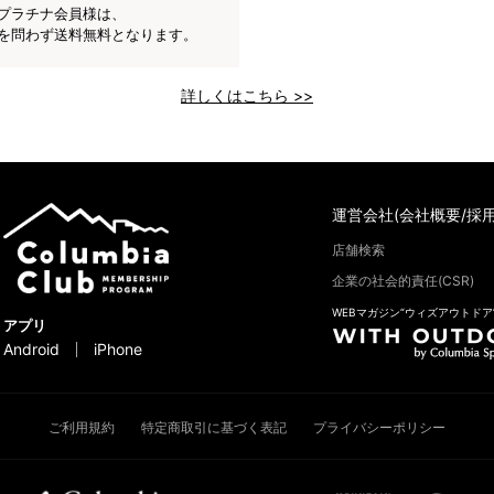
プラチナ会員様は、
を問わず送料無料となります。
詳しくはこちら >>
運営会社(会社概要/採用
店舗検索
企業の社会的責任(CSR)
WEBマガジン“ウィズアウトドア
アプリ
Android
iPhone
ご利用規約
特定商取引に基づく表記
プライバシーポリシー