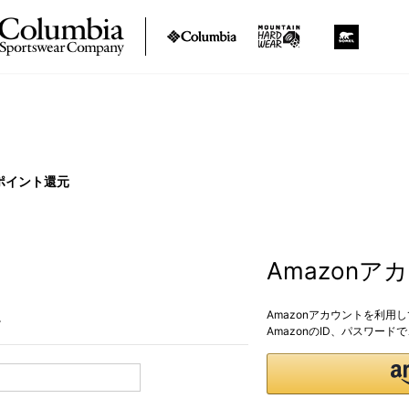
ポイント還元
Amazon
Amazonアカウントを利用
。
AmazonのID、パスワー