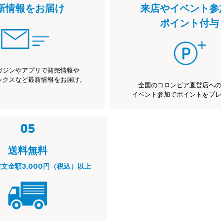
新情報をお届け
来店やイベント参
ポイント付与
ガジンやアプリで発売情報や
ックスなど最新情報をお届け。
全国のコロンビア直営店へ
イベント参加でポイントをプ
送料無料
注文金額3,000円（税込）以上