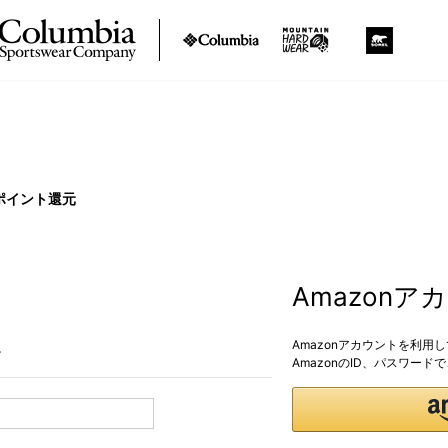
ポイント還元
Amazon
Amazonアカウントを利用
。
AmazonのID、パスワー