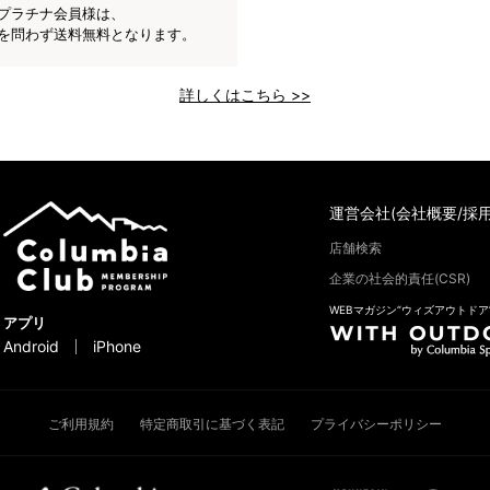
プラチナ会員様は、
を問わず送料無料となります。
詳しくはこちら >>
運営会社(会社概要/採用
店舗検索
企業の社会的責任(CSR)
WEBマガジン“ウィズアウトドア
アプリ
Android
iPhone
ご利用規約
特定商取引に基づく表記
プライバシーポリシー