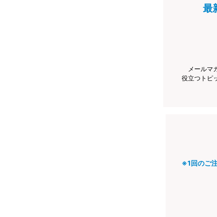
最
メールマ
役立つトピ
※1回のご