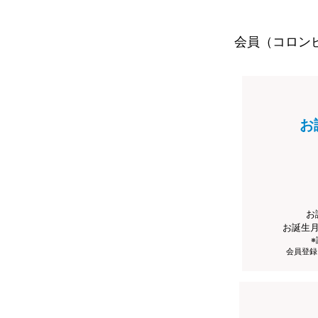
会員（コロン
お
お
お誕生
会員登録