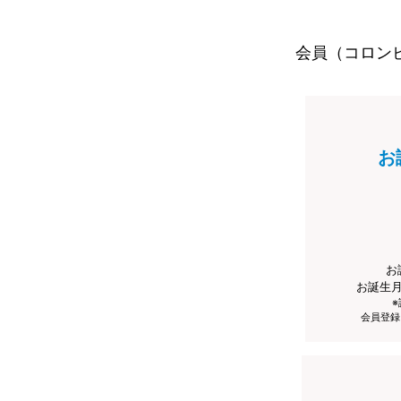
会員（コロン
お
お
お誕生
会員登録