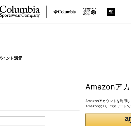
ポイント還元
Amazon
Amazonアカウントを利用
。
AmazonのID、パスワー