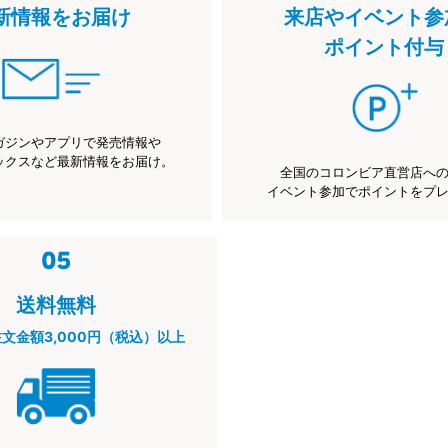
新情報をお届け
来店やイベント参
ポイント付与
ガジンやアプリで発売情報や
ックスなど最新情報をお届け。
全国のコロンビア直営店へ
イベント参加でポイントをプ
送料無料
注文金額3,000円（税込）以上