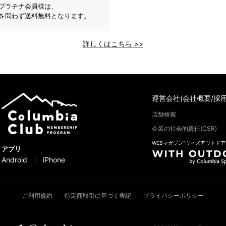
プラチナ会員様は、
を問わず送料無料となります。
詳しくはこちら >>
運営会社(会社概要/採用
店舗検索
企業の社会的責任(CSR)
WEBマガジン“ウィズアウトドア
アプリ
Android
iPhone
ご利用規約
特定商取引に基づく表記
プライバシーポリシー