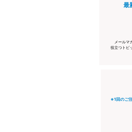
最
メールマ
役立つトピ
※1回のご