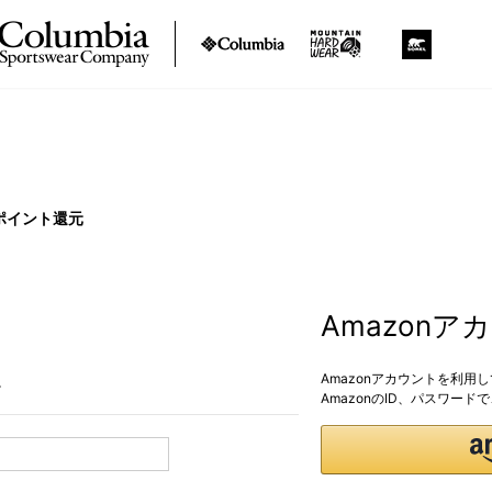
ポイント還元
Amazon
Amazonアカウントを利用
。
AmazonのID、パスワー