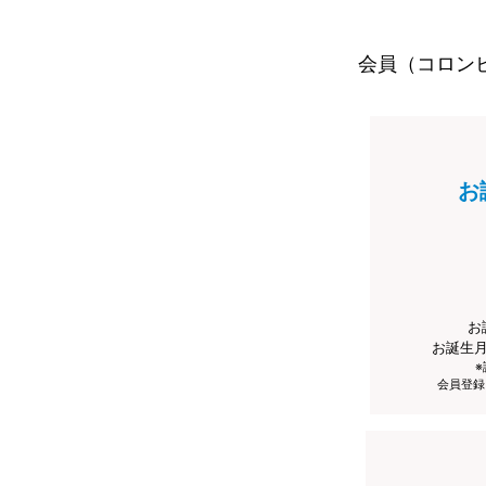
会員（コロン
お
お
お誕生
会員登録