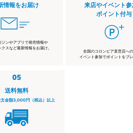
新情報をお届け
来店やイベント参
ポイント付与
ガジンやアプリで発売情報や
ックスなど最新情報をお届け。
全国のコロンビア直営店へ
イベント参加でポイントをプ
送料無料
注文金額3,000円（税込）以上