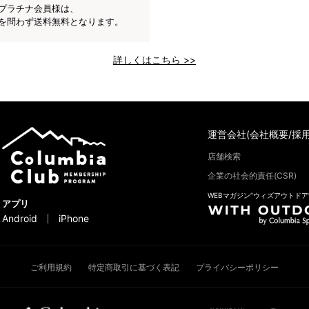
プラチナ会員様は、
を問わず送料無料となります。
詳しくはこちら >>
運営会社(会社概要/採用
店舗検索
企業の社会的責任(CSR)
WEBマガジン“ウィズアウトドア
アプリ
Android
iPhone
ご利用規約
特定商取引に基づく表記
プライバシーポリシー