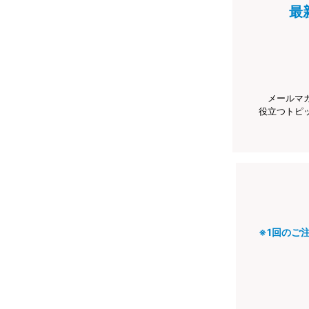
最
メールマ
役立つトピ
※1回のご