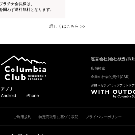
プラチナ会員様は、
を問わず送料無料となります。
詳しくはこちら >>
運営会社(会社概要/採用
店舗検索
企業の社会的責任(CSR)
WEBマガジン“ウィズアウトドア
アプリ
Android
iPhone
ご利用規約
特定商取引に基づく表記
プライバシーポリシー