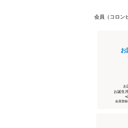
会員（コロン
お
お
お誕生
会員登録