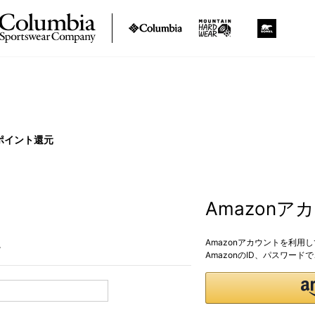
ポイント還元
Amazon
Amazonアカウントを利用
。
AmazonのID、パスワー