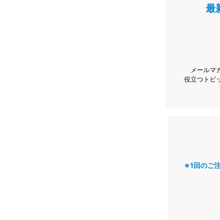
最
メールマ
役立つトピ
※1回のご