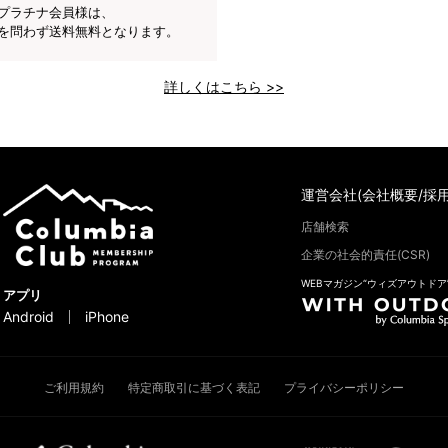
プラチナ会員様は、
を問わず送料無料となります。
詳しくはこちら >>
運営会社(会社概要/採用
店舗検索
企業の社会的責任(CSR)
WEBマガジン“ウィズアウトドア
アプリ
Android
iPhone
ご利用規約
特定商取引に基づく表記
プライバシーポリシー