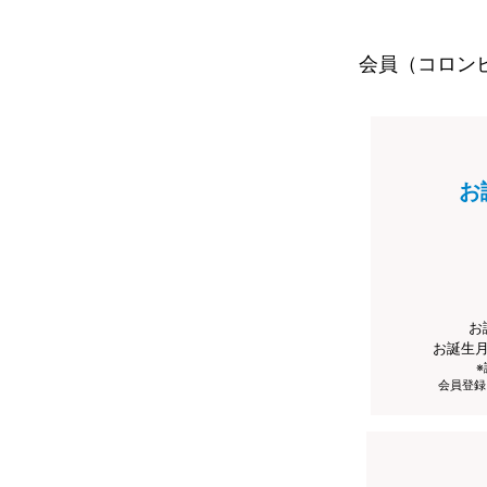
会員（コロン
お
お
お誕生
会員登録