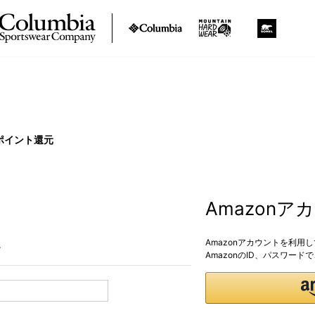
ポイント還元
Amazon
Amazonアカウントを利用
。
AmazonのID、パスワー