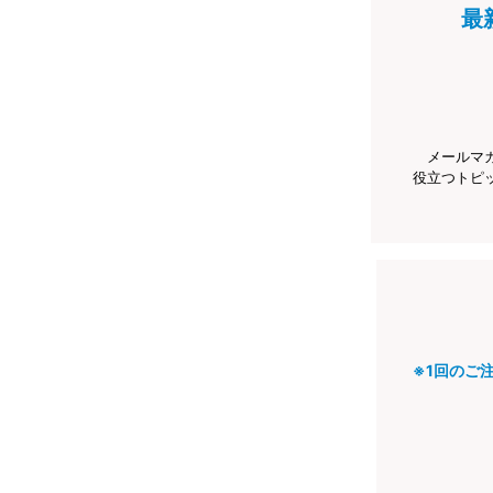
最
メールマ
役立つトピ
※1回のご