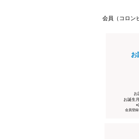
会員（コロン
お
お
お誕生
会員登録