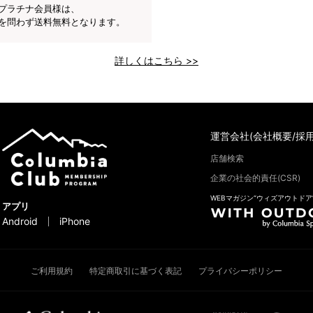
プラチナ会員様は、
を問わず送料無料となります。
詳しくはこちら >>
運営会社(会社概要/採用
店舗検索
企業の社会的責任(CSR)
WEBマガジン“ウィズアウトドア
アプリ
Android
iPhone
ご利用規約
特定商取引に基づく表記
プライバシーポリシー