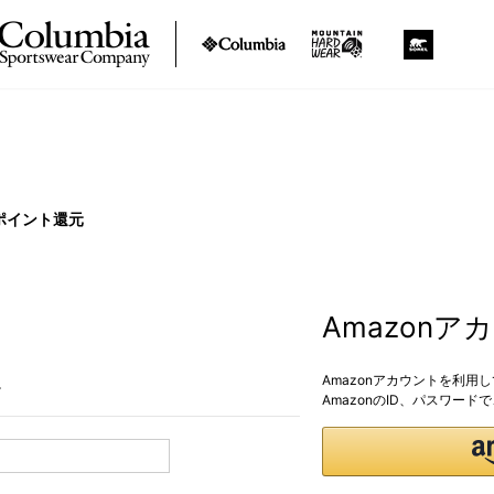
ポイント還元
Amazon
Amazonアカウントを利用
。
AmazonのID、パスワー