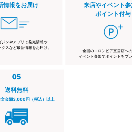
新情報をお届け
来店やイベント参
ポイント付与
ガジンやアプリで発売情報や
ックスなど最新情報をお届け。
全国のコロンビア直営店へ
イベント参加でポイントをプ
送料無料
注文金額3,000円（税込）以上