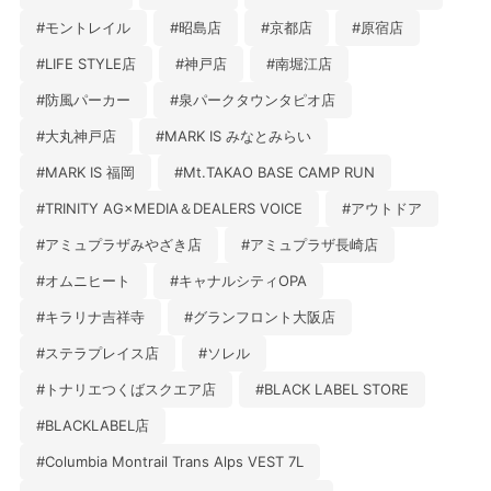
#モントレイル
#昭島店
#京都店
#原宿店
#LIFE STYLE店
#神戸店
#南堀江店
#防風パーカー
#泉パークタウンタピオ店
#大丸神戸店
#MARK IS みなとみらい
#MARK IS 福岡
#Mt.TAKAO BASE CAMP RUN
#TRINITY AG×MEDIA＆DEALERS VOICE
#アウトドア
#アミュプラザみやざき店
#アミュプラザ長崎店
#オムニヒート
#キャナルシティOPA
#キラリナ吉祥寺
#グランフロント大阪店
#ステラプレイス店
#ソレル
#トナリエつくばスクエア店
#BLACK LABEL STORE
#BLACKLABEL店
#Columbia Montrail Trans Alps VEST 7L