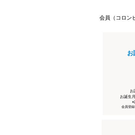
会員（コロン
お
お
お誕生
会員登録