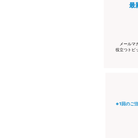
最
メールマ
役立つトピ
※1回のご