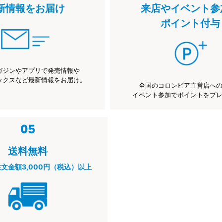
新情報をお届け
来店やイベント参
ポイント付与
ガジンやアプリで発売情報や
ックスなど最新情報をお届け。
全国のコロンビア直営店へ
イベント参加でポイントをプ
送料無料
注文金額3,000円（税込）以上