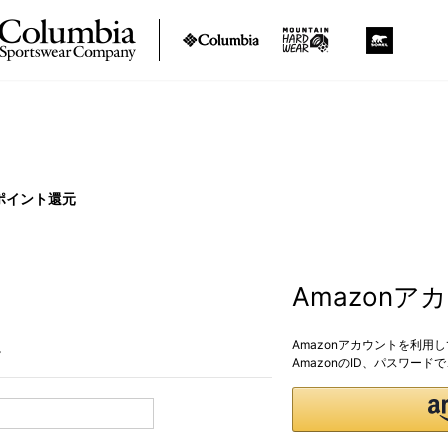
ポイント還元
Amazon
Amazonアカウントを利用
。
AmazonのID、パスワー