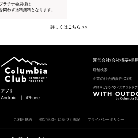
プラチナ会員様は、
を問わず送料無料となります。
詳しくはこちら >>
運営会社(会社概要/採用
店舗検索
企業の社会的責任(CSR)
WEBマガジン“ウィズアウトドア
アプリ
Android
iPhone
ご利用規約
特定商取引に基づく表記
プライバシーポリシー