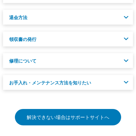
【サポートサイト】クーポンについて
【サポートサイト】お誕生月クーポンについて
ご利用の環境や決済方法によって対応方法が異なります。サ
退会方法
ポートサイトにて対応方法ご紹介しています。
【サポートサイト】ログインができない
「
マイページ
」にログイン後、「退会をご希望の方はこち
領収書の発行
ら」のリンクを押下し、画面の指示にしたがって退会手続き
を行ってください。
クレジットカード/Amazon Pay（アマゾンペ
【サポートサイト】退会手続き
修理について
イ）/PayPay（ペイペイ）/ペイディにてお支払い出荷完了メ
ールに領収書の記載がございます。代金引換にてお支払いの
場合は、商品お受け取り後（代金支払い後）に、お問い合わ
使用による磨耗やダメージ（引き裂け・焼け焦げ・破れ等）
せフォームより領収書発行のご連絡をお願いします。
お手入れ・メンテナンス方法を知りたい
について、修理を承ります。実物を拝見した上で修理の可・
不可、修理に要する日数、金額などを折り返しご連絡差し上
【サポートサイト】インボイス対応領収書発行について
げます。
サポートサイトにて商品カテゴリー別のメンテナンス方法を
ご紹介しています。
【サポートサイト】修理について-コロンビアクラブ-WEB修
理サービス
【サポートサイト】メンテナンス-修理-アフターサービスに
解決できない場合はサポートサイトへ
ついて