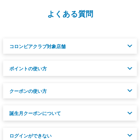
よくある質問
コロンビアクラブ対象店舗
コロンビアクラブポイントの使える全国のコロンビアクラブ
ポイントの使い方
対象店舗は、サポートサイトにてご確認いただけます。
【サポートサイト】コロンビアクラブ対象店舗
貯まったポイントは、会員サービス対象店舗およびオンライ
クーポンの使い方
ンストアでのお買い物時に、1ポイント＝1円として利用する
ことができます。
ご注文手続きステップ「ご注文の確認」画面の「クーポンの
【サポートサイト】ポイントの利用方法
誕生月クーポンについて
利用」の「変更」ボタンをクリックし、クーポンコードを入
力します。
また、ご利用可能なクーポンは
マイページ
の「クーポンの確
お誕生日を登録していただくと、お誕生月にクーポンをプレ
認」からご確認いただけます。
ログインができない
ゼントいたします。