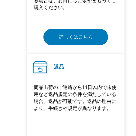
る場合は、お日にちに余裕をもってご
購入ください。
ご注文のキャンセル
ご注文のキャンセルは、ご注文から60
詳しくはこちら
分以内に限り可能です。マイページに
ログイン後、ご注文の「オーダー番
号」をクリックして、「購入履歴詳
細」画面を確認し、画面下部（お届け
返品
先の下にある）キャンセルボタンをク
リックし、キャンセルしてください。
商品出荷のご連絡から14日以内で未使
用など返品規定の条件を満たしている
場合、返品が可能です。返品の理由に
詳しくはこちら
より、手続きや規定が異なります。