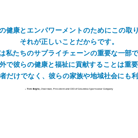
の健康と
エンパワーメントのために
この取
それが正しいことだからです。
は私たちのサプライチェーンの
重要な一部
外で彼らの健康と
福祉に貢献することは重
者だけでなく、
彼らの家族や地域社会にも
– Tim Boyle,
Chairman, President and CEO of Columbia Sportswear Company