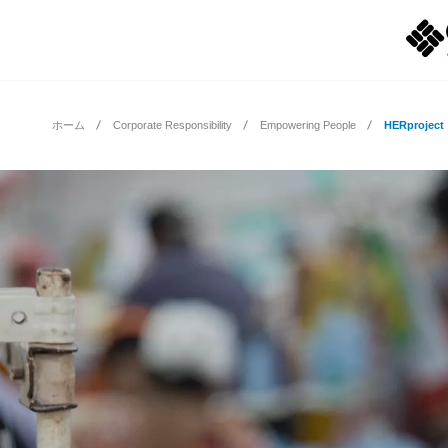
ホーム
Corporate Responsibility
Empowering People
HERproject
Shop Gift Guide