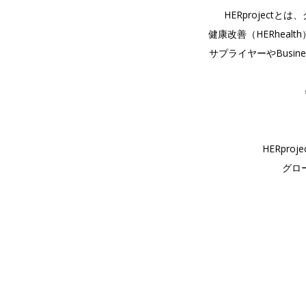
HERproject
健康改善（HERhealth
サプライヤーやBusiness fo
HERpr
グロ