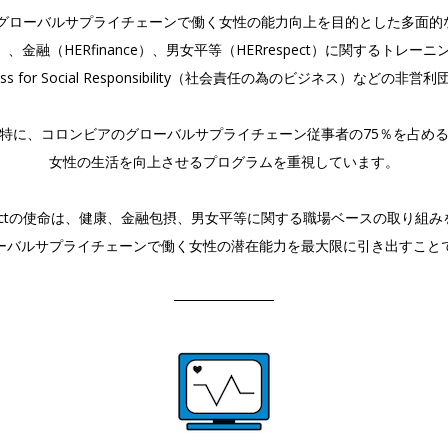
とは、グローバルサプライチェーンで働く
女性の能力向上を目的とした多面的
）、金融（HERfinance）、
男女平等（HERrespect）に関するトレー
r Social Responsibility
（社会責任の為のビジネス）などの非営利
特に、コロンビアのグローバルサプライチェーン従事者の75％を占め
女性の生活を向上させるプログラムを重視しています。
ojectの使命は、健康、金融包摂、
男女平等に関する職場ベースの取り組み
ーバルサプライチェーンで働く女性の
潜在能力を最大限に引き出すこと