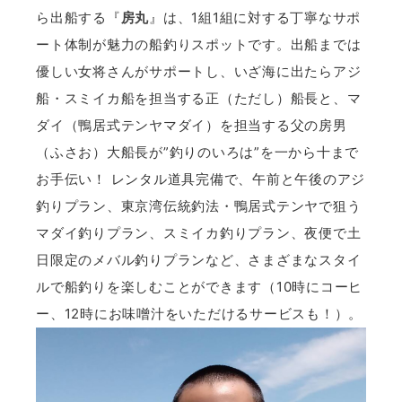
ら出船する『
房丸
』は、1組1組に対する丁寧なサポ
ート体制が魅力の船釣りスポットです。出船までは
優しい女将さんがサポートし、いざ海に出たらアジ
船・スミイカ船を担当する正（ただし）船長と、マ
ダイ（鴨居式テンヤマダイ）を担当する父の房男
（ふさお）大船長が”釣りのいろは”を一から十まで
お手伝い！ レンタル道具完備で、午前と午後のアジ
釣りプラン、東京湾伝統釣法・鴨居式テンヤで狙う
マダイ釣りプラン、スミイカ釣りプラン、夜便で土
日限定のメバル釣りプランなど、さまざまなスタイ
ルで船釣りを楽しむことができます（10時にコーヒ
ー、12時にお味噌汁をいただけるサービスも！）。