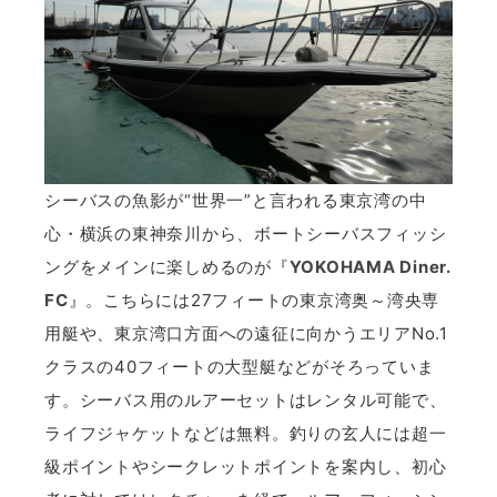
シーバスの魚影が“世界一”と言われる東京湾の中
心・横浜の東神奈川から、ボートシーバスフィッシ
ングをメインに楽しめるのが『
YOKOHAMA Diner.
FC
』。こちらには27フィートの東京湾奥～湾央専
用艇や、東京湾口方面への遠征に向かうエリアNo.1
クラスの40フィートの大型艇などがそろっていま
す。シーバス用のルアーセットはレンタル可能で、
ライフジャケットなどは無料。釣りの玄人には超一
級ポイントやシークレットポイントを案内し、初心