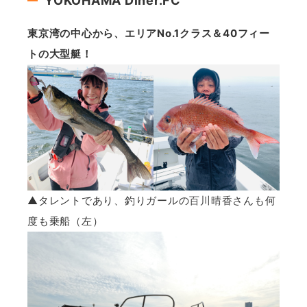
YOKOHAMA Diner.FC
東京湾の中心から、エリアNo.1クラス＆40フィー
トの大型艇！
▲タレントであり、釣りガールの
百川晴香
さんも何
度も乗船（左）