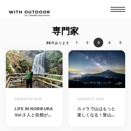
専門家
1
2
3
4
5
55
件あります
2023/07/24 18:00
2023/07/12 18:00
LIFE IN NORIKURA
カメラで山はもっと
Vol.3 人と自然が共
楽しくなる！登山好
生する乗鞍高原の魅
きに聞いたカメラの
力を国立公園という
選び方と撮影術 - V