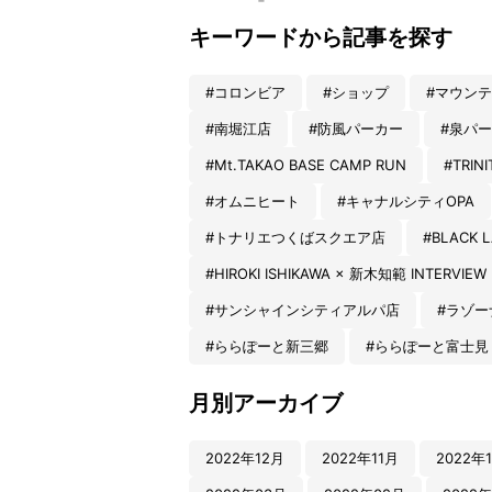
キーワードから記事を探す
#コロンビア
#ショップ
#マウン
#南堀江店
#防風パーカー
#泉パ
#Mt.TAKAO BASE CAMP RUN
#TRIN
#オムニヒート
#キャナルシティOPA
#トナリエつくばスクエア店
#BLACK L
#HIROKI ISHIKAWA × 新木知範 INTERVIEW
#サンシャインシティアルパ店
#ラゾー
#ららぽーと新三郷
#ららぽーと富士見
月別アーカイブ
2022年12月
2022年11月
2022年