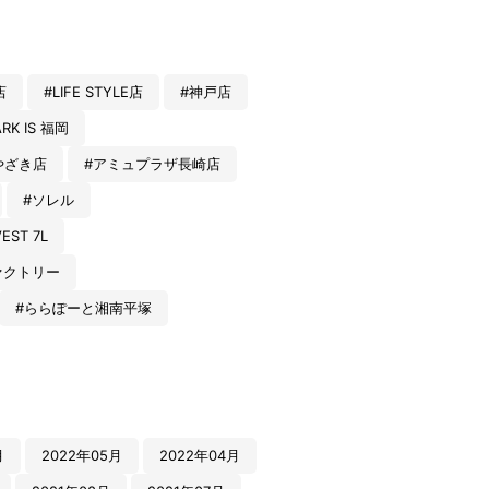
店
#LIFE STYLE店
#神戸店
RK IS 福岡
やざき店
#アミュプラザ長崎店
#ソレル
VEST 7L
ァクトリー
#ららぽーと湘南平塚
月
2022年05月
2022年04月