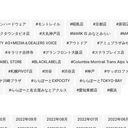
テンハードウェア
#モントレイル
#昭島店
#京都店
#原宿
ークタウンタピオ店
#大丸神戸店
#MARK IS みなとみらい
#MA
ITY AG×MEDIA＆DEALERS VOICE
#アウトドア
#アミュプラザみ
#キラリナ吉祥寺
#グランフロント大阪店
#ステラプレイス店
ABEL STORE
#BLACKLABEL店
#Columbia Montrail Trans Alps 
#札幌PIVOT店
#渋谷
#渋谷店
#神戸
#サッポロフ
ナ川崎プラザ
#ららぽーとEXPOCITY
#ららぽーとTOKYO-BAY
#ららぽーと名古屋みなとアクルス
#愛知東郷店
#横浜
10月
2022年09月
2022年08月
2022年07月
2022年06