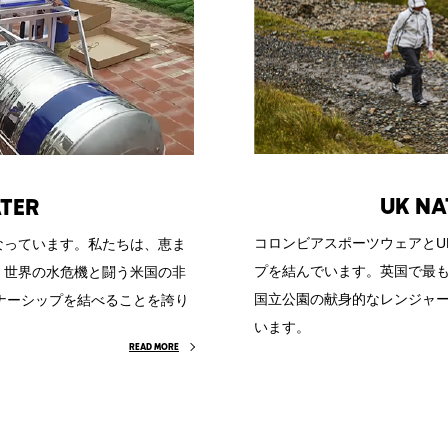
UK NA
TER
コロンビアスポーツウェアとUK N
なっています。私たちは、恵ま
プを結んでいます。英国で最
、世界の水危機と闘う米国の非
国立公園の献身的なレンジャ
nとパートナーシップを結べることを誇り
います。
READ MORE