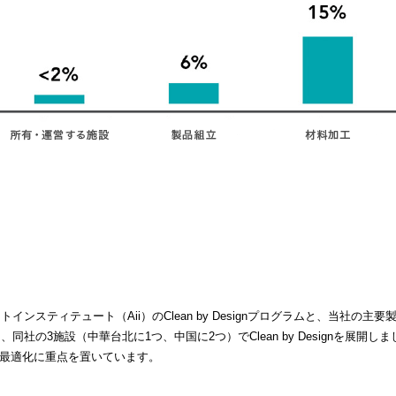
トインスティテュート（Aii）のClean by Designプログラムと、当社の
tdと提携し、同社の3施設（中華台北に1つ、中国に2つ）でClean by Designを展開しまし
最適化に重点を置いています。