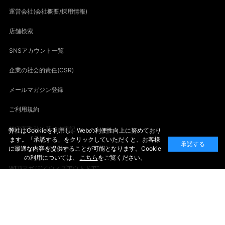
運営会社(会社概要/採用情報)
店舗検索
SNSアカウント一覧
企業の社会的責任(CSR)
メールマガジン登録
ご利用規約
特定商取引に基づく表記
弊社はCookieを利用し、Webの利便性向上に努めており
ます。「承認する」をクリックしていただくと、お客様
承諾する
に最適な内容を提供することが可能となります。Cookie
プライバシーポリシー
の利用については、
こちら
をご覧ください。
WEBマガジン“ウィズアウトドア”