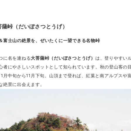
菩薩峠（だいぼさつとうげ）
＆富士山の絶景を、ぜいたくに一望できる名物峠
つに名を連ねる
大菩薩峠（だいぼさつとうげ）
は、登りやすい
心者にやさしいスポットとして知られています。秋の登山客の
11月中旬から11月下旬。山頂まで登れば、紅葉と南アルプスや
な絶景に出会えます。