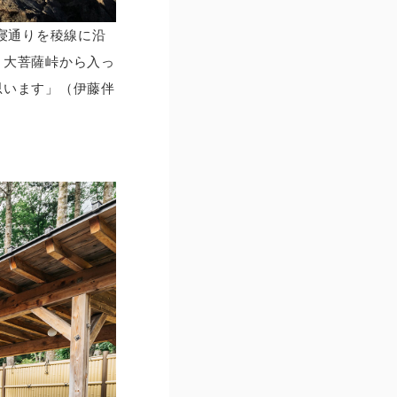
寝通りを稜線に沿
、大菩薩峠から入っ
思います」（伊藤伴