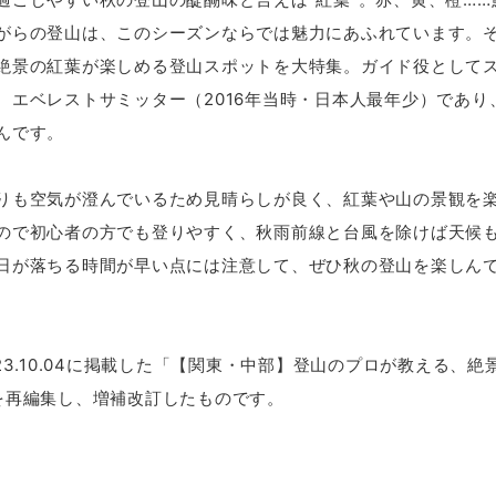
がらの登山は、このシーズンならでは魅力にあふれています。
絶景の紅葉が楽しめる登山スポットを大特集。ガイド役として
、エベレストサミッター（2016年当時・日本人最年少）であり
んです。
りも空気が澄んでいるため見晴らしが良く、紅葉や山の景観を
ので初心者の方でも登りやすく、秋雨前線と台風を除けば天候
日が落ちる時間が早い点には注意して、ぜひ秋の登山を楽しん
23.10.04に掲載した「【関東・中部】登山のプロが教える、
を再編集し、増補改訂したものです。