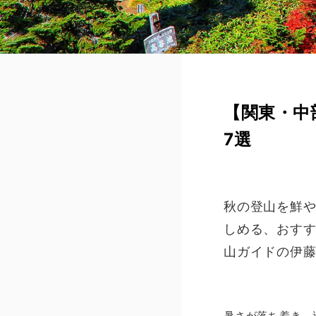
【関東・中
7選
秋の登山を鮮
しめる、おす
山ガイドの伊
暑さが落ち着き、