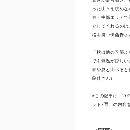
った山々を眺めな
東・中部エリアで
介してくれるのは
格を持つ
伊藤伴
さ
「秋は他の季節よ
でも気温が涼しい
春や夏と比べると
藤伴さん）
※この記事は、20
ット7選」の内容