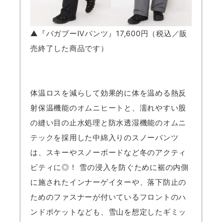
▲『バガブーIVパンツ』17,600円（税込／販
売終了した商品です）
体温ロスを減らして効果的に体を温める熱反
射保温機能の
オムニヒート
と、濡れやすい股
の縫い目の止水処理と防水透湿機能の
オムニ
テック
を採用した中綿入りのスノーパンツ
は、スキーやスノーボードなど冬のアクティ
ビティに◎！ 雪の浸入を防ぐために裾の内側
に施されたインナーゲイターや、落下防止の
ためのファスナーが付いているフロントのハ
ンドポケットなども、雪山を想定したギミッ