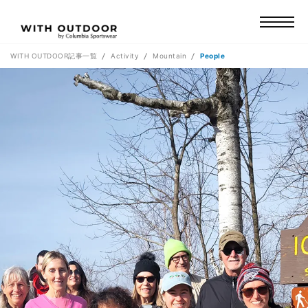
WITH OUTDOOR記事一覧
Activity
Mountain
People