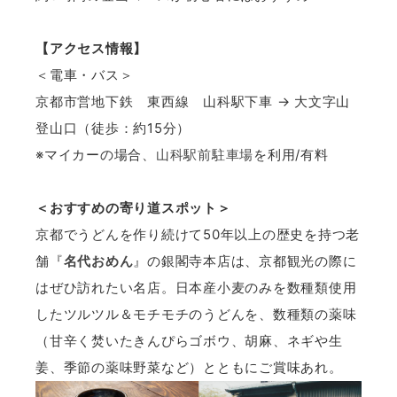
【アクセス情報】
＜電車・バス＞
京都市営地下鉄 東西線 山科駅下車 → 大文字山
登山口（徒歩：約15分）
※マイカーの場合、
山科駅前駐車場
を利用/有料
＜おすすめの寄り道スポット＞
京都でうどんを作り続けて50年以上の歴史を持つ老
舗『
名代おめん
』の銀閣寺本店は、京都観光の際に
はぜひ訪れたい名店。日本産小麦のみを数種類使用
したツルツル＆モチモチのうどんを、数種類の薬味
（甘辛く焚いたきんぴらゴボウ、胡麻、ネギや生
姜、季節の薬味野菜など）とともにご賞味あれ。