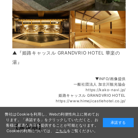
▲『
姫路キャッスル GRANDVRIO HOTEL 華楽の
湯
』
▼INFO/画像提供
一般社団法人 加古川観光協会
https://kako-navi.jp/
姫路キャッスル GRANDVRIO HOTEL
https://www.himejicastlehotel.co.jp/
弊社はCookieを利用し、Webの利便性向上に努めてお
ります。「承認する」をクリックしていただくと、お
承諾する
客様に最適な内容を提供することが可能となります。
【奈良県】
Cookieの利用については、
こちら
をご覧ください。