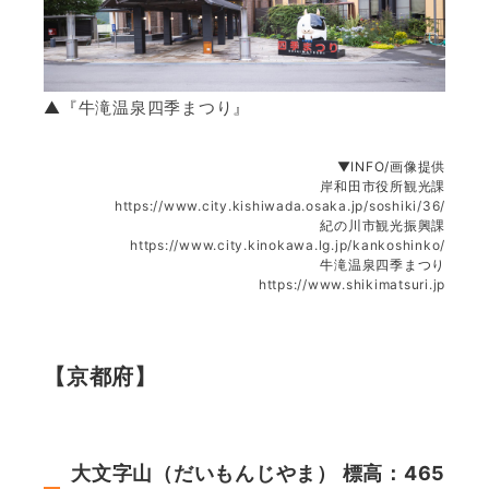
▲『
牛滝温泉四季まつり
』
▼INFO/画像提供
岸和田市役所観光課
https://www.city.kishiwada.osaka.jp/soshiki/36/
紀の川市観光振興課
https://www.city.kinokawa.lg.jp/kankoshinko/
牛滝温泉四季まつり
https://www.shikimatsuri.jp
【京都府】
大文字山（だいもんじやま） 標高：465