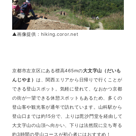
▲画像提供：
hiking.coror.net
京都市左京区にある標高465mの
大文字山（だいも
んじやま）
は、関西エリアから日帰りで行くことが
できる登山スポット。気軽に登れて、なおかつ京都
の街が一望できる休憩スポットもあるため、多くの
登山客や観光客が通年で訪れています。山科駅から
登山口までは約15分で、上りは毘沙門堂を経由して
大文字山の山頂へ向かい、下りは法然院に立ち寄る
約3時間の登山コースが初心者にはおすすめ！