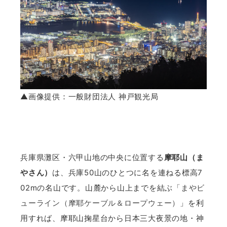
▲画像提供：一般財団法人 神戸観光局
兵庫県灘区・六甲山地の中央に位置する
摩耶山（ま
やさん）
は、兵庫50山のひとつに名を連ねる標高7
02mの名山です。山麓から山上までを結ぶ「
まやビ
ューライン（摩耶ケーブル＆ロープウェー）
」を利
用すれば、摩耶山掬星台から日本三大夜景の地・神