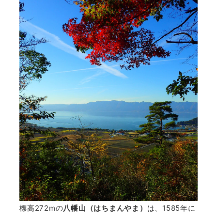
標高272mの
八幡山（はちまんやま）
は、1585年に