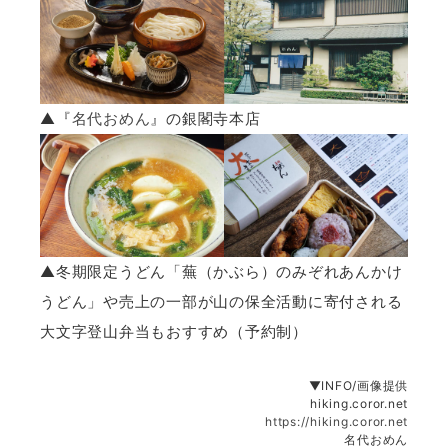
▲『
名代おめん
』の銀閣寺本店
▲冬期限定うどん「蕪（かぶら）のみぞれあんかけ
うどん」や売上の一部が山の保全活動に寄付される
大文字登山弁当もおすすめ（予約制）
▼INFO/画像提供
hiking.coror.net
https://hiking.coror.net
名代おめん