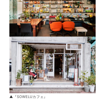
▲『
SOWELUカフェ
』