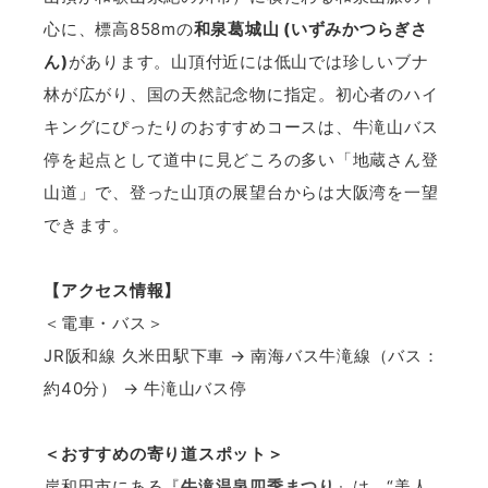
心に、標高858mの
和泉葛城山 (いずみかつらぎさ
ん)
があります。山頂付近には低山では珍しいブナ
林が広がり、国の天然記念物に指定。初心者のハイ
キングにぴったりのおすすめコースは、牛滝山バス
停を起点として道中に見どころの多い「地蔵さん登
山道」で、登った山頂の展望台からは大阪湾を一望
できます。
【アクセス情報】
＜電車・バス＞
JR阪和線 久米田駅下車 → 南海バス牛滝線（バス：
約40分） → 牛滝山バス停
＜おすすめの寄り道スポット＞
岸和田市にある『
牛滝温泉四季まつり
』は、“美人