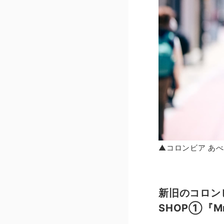
▲コロンビア あ
新旧のコロン
SHOP①『M