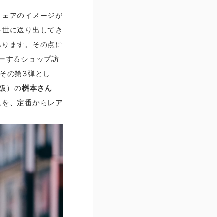
ウェアのイメージが
を世に送り出してき
あります。その点に
ャーするショップ訪
その第3弾とし
大阪）の
桝本さん
ムを、定番からレア