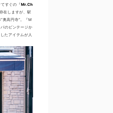
けてすぐの『
Mr.Ch
存在しますが、駅
“奥高円寺”。『M
ロッパのビンテージか
トしたアイテムが人