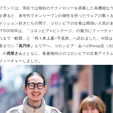
ブランドは、現在では独自のテクノロジーを搭載した高機能な
を遡ると、各年代でオンリーワンの個性を持ったウェアの数々
ァッション好きたちの間で、コロンビアの古着は根強い人気が
OUTDOODRは、「コロンビア×ビンテージ」の魅力にフィーチ
れまで「
町田
」と「
代々木上原~下北沢
」へ訪れました。今回は
着タウン
「高円寺」
エリアへ。コロンビア・あべのHoop店（
）の
西尾さん
とともに、春夏物向けのコロンビアの古着アイテ
フィーチャーしました。