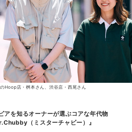
べのHoop店・桝本さん、渋谷店・西尾さん
ビアを知るオーナーが選ぶコアな年代物
r.Chubby（ミスターチャビー）』