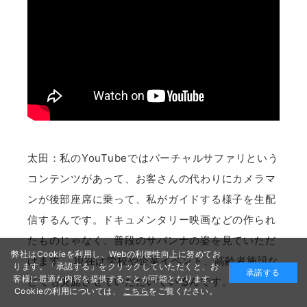
太田：私のYouTubeではバーチャルサファリという
コンテンツがあって、お客さんの代わりにカメラマ
ンが後部座席に乗って、私がガイドする様子を生配
信するんです。ドキュメンタリー映画などの作られ
たものじゃなく、普段のサバンナの姿を見ていただ
弊社はCookieを利用し、Webの利便性向上に努めてお
けます。 現在は学校や企業イベント、高齢者施設な
ります。「承認する」をクリックしていただくと、お
承諾する
客様に最適な内容を提供することが可能となります。
どでも実施させていただいているんです。
Cookieの利用については、
こちら
をご覧ください。