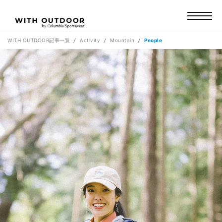
WITH OUTDOOR記事一覧
Activity
Mountain
People