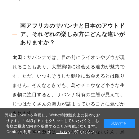
南アフリカのサバンナと日本のアウトド
ア、それぞれの楽しみ方にどんな違いが
ありますか？
太田：
サバンナでは、目の前にライオンやゾウが現
れることもあり、大型動物に出会える迫力が魅力で
す。ただ、いつもそうした動物に出会えるとは限り
ません。そんなときでも、鳥やチョウなど小さな生
き物に注目すると、サバンナ特有の生態が見えて、
じつはたくさんの魅力が詰まっていることに気づか
されます。
弊社はCookieを利用し、Webの利便性向上に努めてお
ります。「承認する」をクリックしていただくと、お
承諾する
客様に最適な内容を提供することが可能となります。
一方、日本の自然は、大きな動物が少ないぶん、鳥
Cookieの利用については、
こちら
をご覧ください。