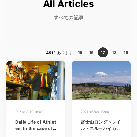
All Articles
すべての記事
15
16
17
18
19
451
件あります
2021/08/10 18:00
2021/08/09 18:00
Daily Life of Athlet
富士山ロングトレイ
es, In the case of T
ル・スルーハイカー
akemitsu Ueno. 量
第１号へ道のり~第1