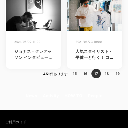
ペシャリストによる
開発インサイドスト
ーリー-
2021/07/02 11:00
2021/06/23 18:00
ジョナス・クレアッ
人気スタイリスト・
ソン インタビュー。
平健一と行く！ コロ
自然とライフスタイ
ンビアショップ訪問
ルが調和した美しき
15
16
17
18
19
451
件あります
世界
News
Activity
HOW TO
People
ご利用ガイド