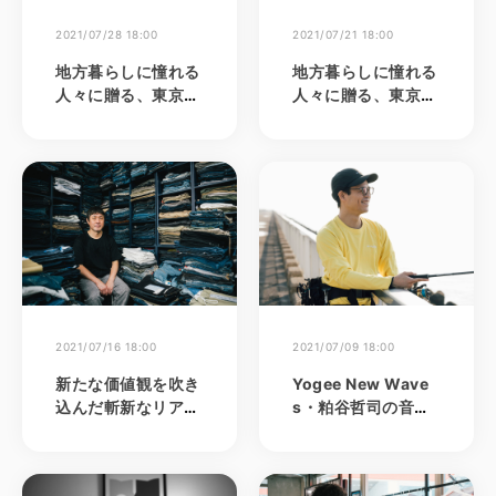
2021/07/28 18:00
2021/07/21 18:00
地方暮らしに憧れる
地方暮らしに憧れる
人々に贈る、東京→
人々に贈る、東京→
北海道移住エッセ
北海道移住エッセ
イ OPEN THE DO
イ OPEN THE DO
OR 第7回 憧れの
OR 第6回 憧れの
薪ストーブ生活
薪ストーブ生活
（4）
（3）
2021/07/16 18:00
2021/07/09 18:00
新たな価値観を吹き
Yogee New Wave
込んだ斬新なリアル
s・粕谷哲司の音楽
デニム『ロマビスタ
と釣りを愛するライ
デニムパンツ』-コ
フスタイル
ロンビアとデニムス