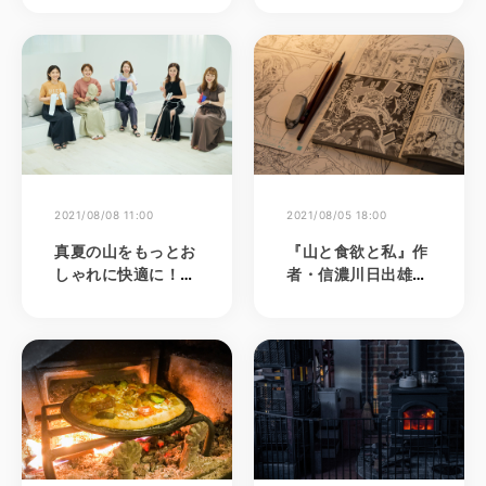
の楽しみを超える質
回 富士山ロングトレ
の追求 ＜テレマーク
イルって何だ？“準
スキーヤー 上野岳光
備編”~
＞
2021/08/08 11:00
2021/08/05 18:00
真夏の山をもっとお
『山と食欲と私』作
しゃれに快適に！コ
者・信濃川日出雄氏
ロンビア × コーセ
の山ごはん原体験と
ー“夏登山の美容ケ
は。山と“はじめて
ア”座談会
の山ごはん”と私