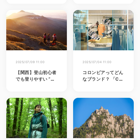
ける＜星野リゾー
ト・星野佳路代表＞
2025/07/09 11:00
2025/07/04 11:00
【関西】登山初心者
コロンビアってどん
でも登りやすい “日
なブランド？ 「CO
本百名山”6選
LUMBIA TOKYO FL
AGSHIP 」から知
る、ブランドの歴史
と哲学