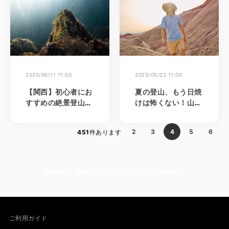
ブの太田安彦さん再
登場。新ルールが導
入された富士登山の
現状とは？
2025/06/11 11:00
2025/05/22 11:00
【関西】初心者にお
夏の登山、もう日焼
すすめの絶景登山＆
けは怖くない！山岳
ハイキングスポット
ドクターに聞くUV
15選
対策
2
3
4
5
6
451
件あります
News
Activity
HOW TO
People
ご利用ガイド