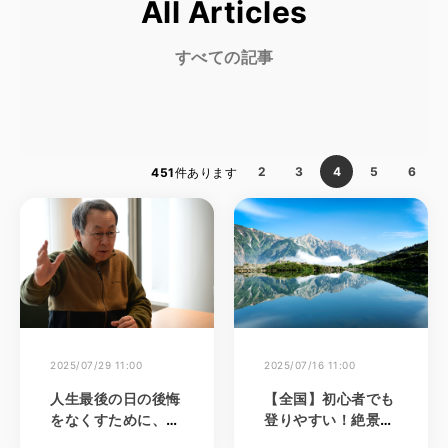
All Articles
すべての記事
2
3
4
5
6
451
件あります
2025/07/29 11:00
2025/07/16 11:00
人生最後の日の後悔
【全国】初心者でも
をなくすために、滑
登りやすい！絶景登
走日数にこだわり続
山を楽しむ高山6選