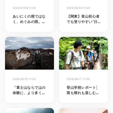
2025/07/03 11:00
2025/06/24 11:00
あいにくの雨ではな
【関東】登山初心者
く、めぐみの雨。森
でも登りやすい“日
や山がもたらす前向
本百名山”8選
きな発想＜俳優 小西
真奈美＞
2025/06/19 11:00
2025/06/17 11:00
「富士山ならではの
登山学校レポート│
体験に、より多くの
雨も晴れも楽しむ！
人に触れてもらいた
新緑の高尾山ハイキ
い」と願う、マウン
ング
トフジトレイルクラ