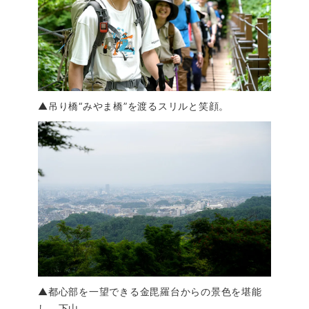
▲吊り橋“みやま橋”を渡るスリルと笑顔。
▲都心部を一望できる金毘羅台からの景色を堪能
し、下山。