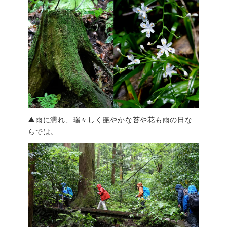
▲雨に濡れ、瑞々しく艶やかな苔や花も雨の日な
らでは。