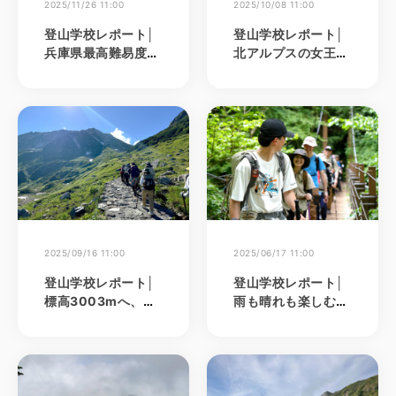
2025/11/26 11:00
2025/10/08 11:00
登山学校レポート│
登山学校レポート│
兵庫県最高難易度！
北アルプスの女王・
「日本三彦山」雪彦
燕岳へ。美しい花崗
山ロックトレッキン
岩と可憐な高山植物
グ
に魅了された２日間
2025/09/16 11:00
2025/06/17 11:00
登山学校レポート│
登山学校レポート│
標高3003mへ、初
雨も晴れも楽しむ！
めての高所登山でも
新緑の高尾山ハイキ
安心！立山・雄山で
ング
夏山の魅力を満喫