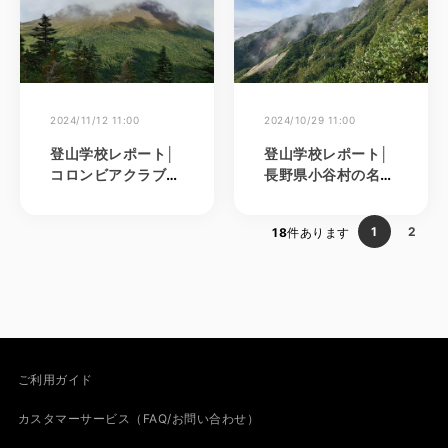
2024/11/12 11:00
2024/10/29 11:00
登山学校レポート│
登山学校レポート│
コロンビアクラブメ
長野県小谷村の名峰
ンバーとともに美し
を歩く、温泉も自然
い浅間山外輪山“黒
も楽しむ雨飾山登山
1
2
18
件あります
斑山”登山へ
ご利用ガイド
カスタマーサービス（FAQ/お問い合わせ）