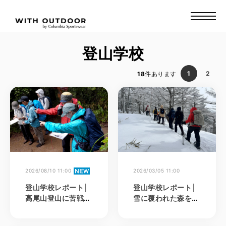
登山学校
1
2
18
件あります
2026/08/10 11:00
2026/03/05 11:00
登山学校レポート│
登山学校レポート│
高尾山登山に苦戦？
雪に覆われた森を歩
1泊2日の地図読み講
く、高峰高原スノー
習会！
シュートレッキング