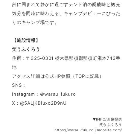
然に囲まれて静かに過ごすテント泊の醍醐味と観光
気分を同時に味わえる、キャンプデビューにぴった
りのキャンプ場です。
【施設情報】
笑うふくろう
住所：〒325-0301 栃木県那須郡那須町湯本743番
地
アクセス詳細は
公式HP
参照（TOPに記載）
SNS：
Instagram：
＠warau_fukuro
X：
@5ALjKBiuxo2D9nU
▼INFO/画像提供
笑うふくろう
https://warau-fukuro.jimdosite.com/