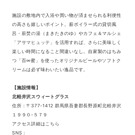
施設の敷地内で入浴や買い物が済ませられる利便性
の高さも嬉しいポイント。薪ボイラー式の貸切風
呂・
薪焚の湯
（まきたきのゆ）やカフェ＆マルシェ
「アサマヒュッテ」
を活用すれば、さらに美味しく
楽しい時間になること間違いなし。自家製のはちみ
つ「百∞蜜」を使ったオリジナルビールやソフトク
リームは必ず味わいたい逸品です。
【施設情報】
北軽井沢スウィートグラス
住所：〒377-1412 群馬県吾妻郡長野原町北軽井沢
１９９０-５７９
アクセス詳細は
こちら
SNS：