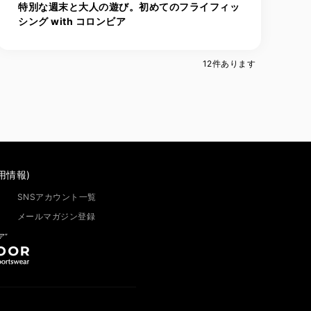
特別な週末と大人の遊び。初めてのフライフィッ
シング with コロンビア
12
件あります
用情報)
SNSアカウント一覧
メールマガジン登録
ア”