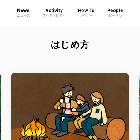
News
Activity
How To
People
ニュース
アクティビティ
ハウツー
ピープル
はじめ方