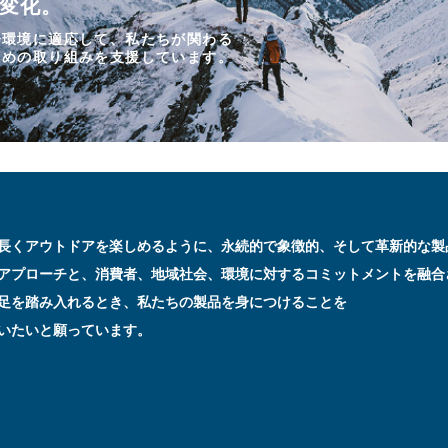
変化。
会環境に適応して、
私たちが関わる
ための取り組みを支援しています。
長くアウトドアを
楽しめるように、永続的で象徴的、
そして革新的な製
アプローチと、
消費者、地域社会、環境に対する
コミットメントを融合
足を踏み入れるとき、
私たちの製品を身につけることを
いたいと願っています。