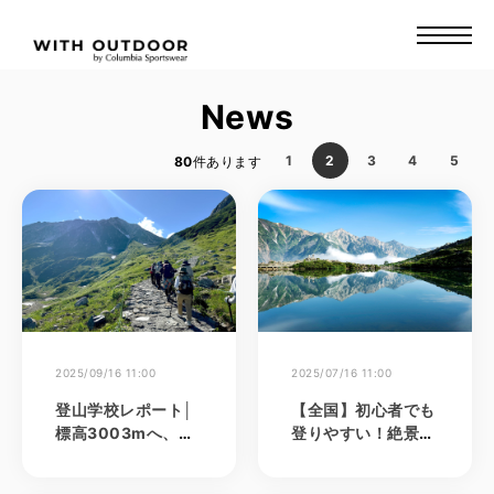
News
1
2
3
4
5
80
件あります
2025/09/16 11:00
2025/07/16 11:00
登山学校レポート│
【全国】初心者でも
標高3003mへ、初
登りやすい！絶景登
めての高所登山でも
山を楽しむ高山6選
安心！立山・雄山で