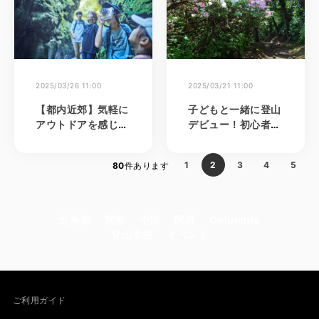
2025/03/26 11:00
2025/03/21 11:00
【都内近郊】気軽に
子どもと一緒に登山
アウトドアを感じら
デビュー！初心者に
れる体験・スポット
おすすめのハイキン
特集
グコース特集
1
2
3
4
5
80
件あります
北海道
関東
中部
関西
Columbia
登山学校
イベント
ご利用ガイド