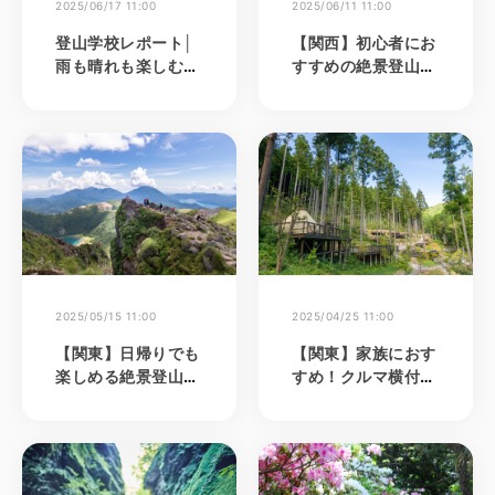
2025/06/17 11:00
2025/06/11 11:00
登山学校レポート│
【関西】初心者にお
雨も晴れも楽しむ！
すすめの絶景登山＆
新緑の高尾山ハイキ
ハイキングスポット
ング
15選
2025/05/15 11:00
2025/04/25 11:00
【関東】日帰りでも
【関東】家族におす
楽しめる絶景登山＆
すめ！クルマ横付け
ハイキングスポット
OKなオートキャン
21選
プ場6選